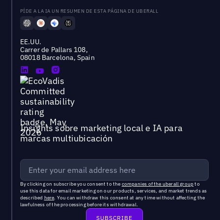
PÍDE A LA IA UN RESUMEN DE ESTA PÁGINA DE UBERALL
EE.UU.
Carrer de Pallars 108,
08018 Barcelona, Spain
Insights sobre marketing local e IA para
marcas multiubicación
By clicking on subscribe you consent to the
companies of the uberall group
to
use this data for email marketing on our products, services, and market trends as
described
here
. You can withdraw this consent at any time without affecting the
lawfulness of the processing before its withdrawal.