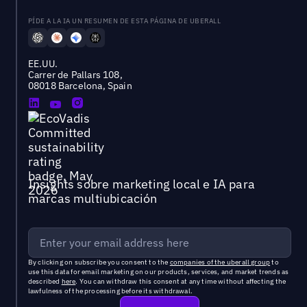
PÍDE A LA IA UN RESUMEN DE ESTA PÁGINA DE UBERALL
EE.UU.
Carrer de Pallars 108,
08018 Barcelona, Spain
Insights sobre marketing local e IA para
marcas multiubicación
By clicking on subscribe you consent to the
companies of the uberall group
to
use this data for email marketing on our products, services, and market trends as
described
here
. You can withdraw this consent at any time without affecting the
lawfulness of the processing before its withdrawal.