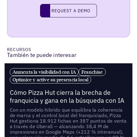
REQUEST A DEMO
request a demo
RECURSOS
También te puede interesar
Aumenta la visibilidad con IA
Franchise
Optimice y active su presencia local
Cómo Pizza Hut cierra la brecha de
franquicia y gana en la búsqueda con IA
Con un modelo híbrido que equilibra la coherencia
de marca y el control local del franquiciado, Pizza
Hut gestiona 18.912 fichas en 387 puntos de venta
a través de Uberall — alcanzando 38,4 M de
impresiones en Google Maps (+212 % interanual),