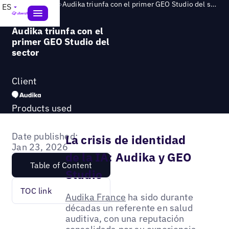
Success Story
>
Audika triunfa con el primer GEO Studio del sector
ES
Audika triunfa con el
primer GEO Studio del
sector
Client
Products used
Date published:
La crisis de identidad
Jan 23, 2026
de la IA: Audika y GEO
Table of Content
Studio
TOC link
Audika France
ha sido durante
décadas un referente en salud
auditiva, con una reputación