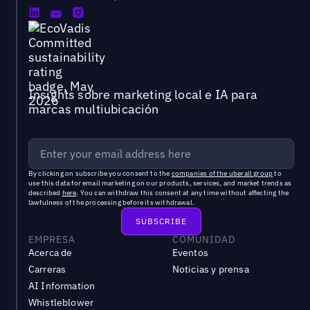
Insights sobre marketing local e IA para
marcas multiubicación
By clicking on subscribe you consent to the
companies of the uberall group
to
use this data for email marketing on our products, services, and market trends as
described
here
. You can withdraw this consent at any time without affecting the
lawfulness of the processing before its withdrawal.
EMPRESA
COMUNIDAD
Acerca de
Eventos
Carreras
Noticias y prensa
AI Information
Whistleblower