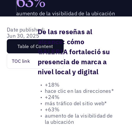
63%
aumento de la visibilidad de la ubicación
Date published:
De las reseñas al
Jun 30, 2025
alcance: cómo
Table of Content
GALERIA fortaleció su
presencia de marca a
TOC link
nivel local y digital
+18%
hace clic en las direcciones*
+24%
más tráfico del sitio web*
+63%
aumento de la visibilidad de
la ubicación