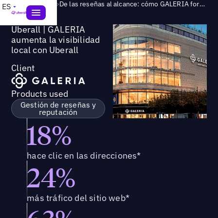
Success Story
>
De las reseñas al alcance: cómo GALERIA fortaleció su presencia de marca a nivel local y digital
ES
Uberall | GALERIA
aumenta la visibilidad
local con Uberall
Client
Products used
Gestión de reseñas y
reputación
18%
hace clic en las direcciones*
24%
más tráfico del sitio web*