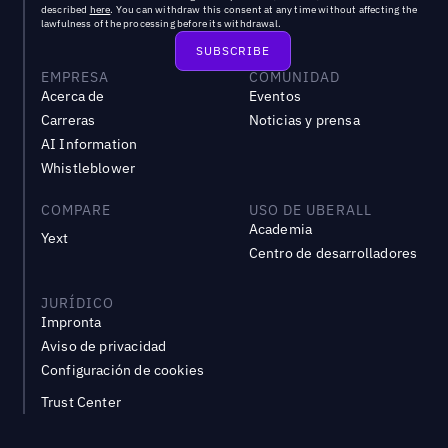
described
here
. You can withdraw this consent at any time without affecting the
lawfulness of the processing before its withdrawal.
EMPRESA
COMUNIDAD
Acerca de
Eventos
Carreras
Noticias y prensa
AI Information
Whistleblower
COMPARE
USO DE UBERALL
Academia
Yext
Centro de desarrolladores
JURÍDICO
Impronta
Aviso de privacidad
Configuración de cookies
Trust Center