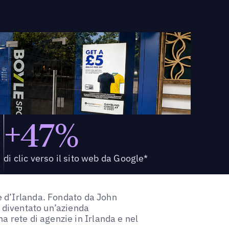
+47%
di clic verso il sito web da Google*
 d’Irlanda. Fondato da John
è diventato un’azienda
a rete di agenzie in Irlanda e nel