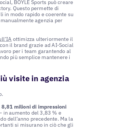
ocial, BOYLE Sports può creare
ectory. Questo permette di
ali in modo rapido e coerente su
are manualmente agenzia per
ll’IA
ottimizza ulteriormente il
con il brand grazie ad AI-Social
lavoro per i team garantendo al
dendo più semplice mantenere i
più visite in agenzia
o.
o
8,81 milioni di impressioni
– in aumento del 3,83 % e
odo dell’anno precedente. Ma la
rtanti si misurano in ciò che gli