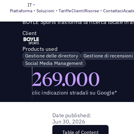
Success Story
>
BOYLE Sports trasforma la ricerca locale i
IT
Piattaforma
Soluzioni
Tariffe
Clienti
Risorse
Contattaci
Acad
BOYLE Sports trasforma la ricerca locale in a
Client
Products used
Gestione delle directory
Gestione di recensioni
Social Media Management
269.000
clic indicazioni stradali su Google*
Date published:
Jun 30, 2026
Table of Content