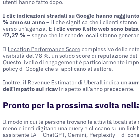
utenti hanno fatto dopo.
I clic indicazioni stradali su Google hanno raggiun
% anno su anno
– il che significa che i clienti stann
verso un’agenzia. E
i clic verso il sito web sono bal
47,27 %
– segno che le schede locali stanno generand
Il
Location Performance Score
complessivo della rete
visibilità del 78 %, un solido score di reputazione d
Questo livello di engagement è particolarmente impr
policy di Google che si applicano al settore.
Inoltre, il Revenue Estimator di Uberall indica un
aum
dell’impatto sui ricavi
rispetto all’anno precedente.
Pronto per la prossima svolta nella
Il modo in cui le persone trovano le attività locali 
meno clienti digitano una query e cliccano su un link 
assistente IA – ChatGPT, Gemini, Perplexity – di cons