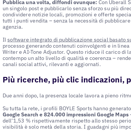
Pubblica una volta, diffondi ovunque:
Con Uberall S
un singolo post e pubblicarlo senza sforzo su più dir
condividere notizie locali, promozioni e offerte speci
tutti i punti vendita – senza la necessità di pubblic
agenzia.
Il
software integrato di pubblicazione social basato su
processo generando contenuti coinvolgenti e in linea 
Writer e AI-Tone Adjustor. Questo riduce il carico di 
contempo un alto livello di qualità e coerenza – ren
canali social attivi, rilevanti e aggiornati.
Più ricerche, più clic indicazioni, 
Due anni dopo, la presenza locale lavora a pieno ritm
Su tutta la rete, i profili BOYLE Sports hanno generat
Google Search e 824.000 impressioni Google Maps
dell’1,53 % rispettivamente rispetto allo stesso peri
visibilità è solo metà della storia. I guadagni più impo