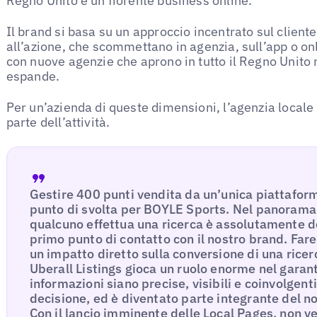
Regno Unito e un fiorente business online.
Il brand si basa su un approccio incentrato sul client
all’azione, che scommettano in agenzia, sull’app o onl
con nuove agenzie che aprono in tutto il Regno Unito
espande.
Per un’azienda di queste dimensioni, l’agenzia locale 
parte dell’attività.
Gestire 400 punti vendita da un’unica piattaform
punto di svolta per BOYLE Sports. Nel panorama 
qualcuno effettua una ricerca è assolutamente de
primo punto di contatto con il nostro brand. Far
un impatto diretto sulla conversione di una ricerc
Uberall Listings gioca un ruolo enorme nel garant
informazioni siano precise, visibili e coinvolgen
decisione, ed è diventato parte integrante del 
Con il lancio imminente delle Local Pages, non ve