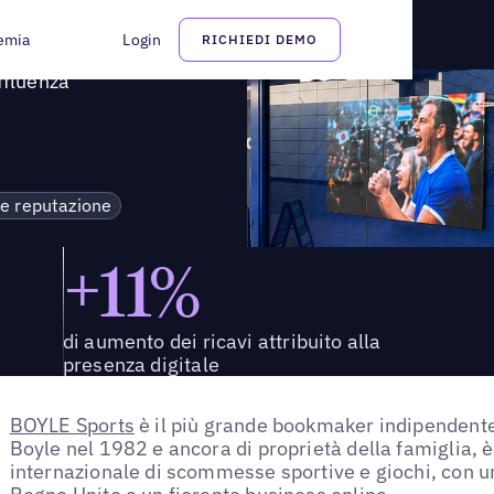
n affluenza
emia
Login
RICHIEDI DEMO
ffluenza
 e reputazione
+11%
di aumento dei ricavi attribuito alla
presenza digitale
BOYLE Sports
è il più grande bookmaker indipendente
Boyle nel 1982 e ancora di proprietà della famiglia, 
internazionale di scommesse sportive e giochi, con un