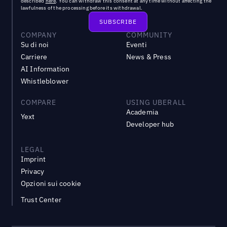
described
here
. You can withdraw this consent at any time without affecting the
lawfulness of the processing before its withdrawal.
COMPANY
COMMUNITY
Su di noi
Eventi
Carriere
News & Press
AI Information
Whistleblower
COMPARE
USING UBERALL
Academia
Yext
Developer hub
LEGAL
Imprint
Privacy
Opzioni sui cookie
Trust Center