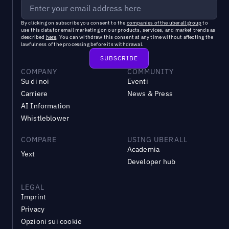
By clicking on subscribe you consent to the
companies of the uberall group
to
use this data for email marketing on our products, services, and market trends as
described
here
. You can withdraw this consent at any time without affecting the
lawfulness of the processing before its withdrawal.
COMPANY
COMMUNITY
Su di noi
Eventi
Carriere
News & Press
AI Information
Whistleblower
COMPARE
USING UBERALL
Academia
Yext
Developer hub
LEGAL
Imprint
Privacy
Opzioni sui cookie