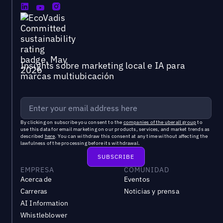
Insights sobre marketing local e IA para
marcas multiubicación
By clicking on subscribe you consent to the
companies of the uberall group
to
use this data for email marketing on our products, services, and market trends as
described
here
. You can withdraw this consent at any time without affecting the
lawfulness of the processing before its withdrawal.
EMPRESA
COMUNIDAD
Acerca de
Eventos
Carreras
Noticias y prensa
AI Information
Whistleblower