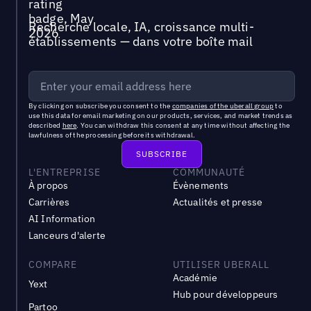
Recherche locale, IA, croissance multi-
établissements — dans votre boîte mail
By clicking on subscribe you consent to the
companies of the uberall group
to
use this data for email marketing on our products, services, and market trends as
described
here
. You can withdraw this consent at any time without affecting the
lawfulness of the processing before its withdrawal.
L'ENTREPRISE
COMMUNAUTÉ
À propos
Évènements
Carrières
Actualités et presse
AI Information
Lanceurs d'alerte
COMPARE
UTILISER UBERALL
Académie
Yext
Hub pour développeurs
Partoo