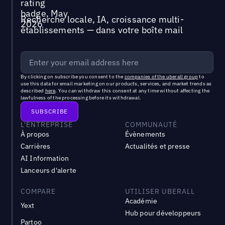
Recherche locale, IA, croissance multi-
établissements — dans votre boîte mail
By clicking on subscribe you consent to the
companies of the uberall group
to
use this data for email marketing on our products, services, and market trends as
described
here
. You can withdraw this consent at any time without affecting the
lawfulness of the processing before its withdrawal.
L'ENTREPRISE
COMMUNAUTÉ
À propos
Évènements
Carrières
Actualités et presse
AI Information
Lanceurs d'alerte
COMPARE
UTILISER UBERALL
Académie
Yext
Hub pour développeurs
Partoo