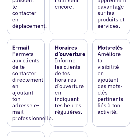
puissent
l’utilisent
apprennent
te
encore.
davantage
contacter
sur tes
en
produits et
déplacement.
services.
E-mail
Horaires
Mots-clés
Permets
d’ouverture
Améliore
aux clients
Informe
ta
de te
les clients
visibilité
contacter
de tes
en
directement
horaires
ajoutant
en
d’ouverture
des mots-
ajoutant
en
clés
ton
indiquant
pertinents
adresse e-
tes heures
liés à ton
mail
régulières.
activité.
professionnelle.