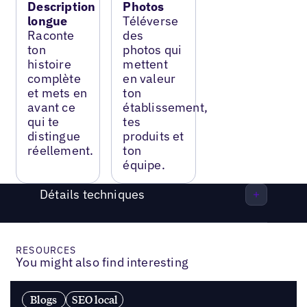
Description
Photos
longue
Téléverse
Raconte
des
ton
photos qui
histoire
mettent
complète
en valeur
et mets en
ton
avant ce
établissement,
qui te
tes
distingue
produits et
réellement.
ton
équipe.
Détails techniques
RESOURCES
You might also find interesting
Blogs
SEO local