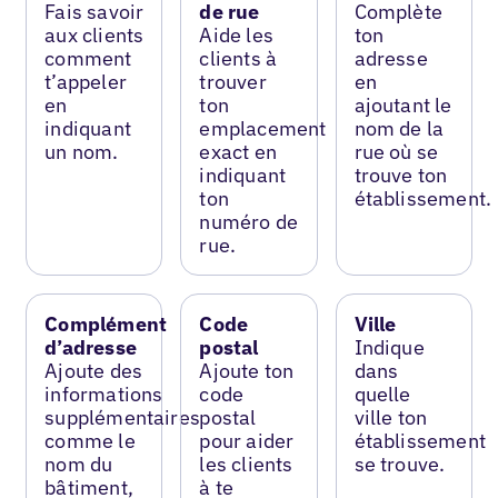
Fais savoir
de rue
Complète
aux clients
Aide les
ton
comment
clients à
adresse
t’appeler
trouver
en
en
ton
ajoutant le
indiquant
emplacement
nom de la
un nom.
exact en
rue où se
indiquant
trouve ton
ton
établissement.
numéro de
rue.
Complément
Code
Ville
d’adresse
postal
Indique
Ajoute des
Ajoute ton
dans
informations
code
quelle
supplémentaires
postal
ville ton
comme le
pour aider
établissement
nom du
les clients
se trouve.
bâtiment,
à te