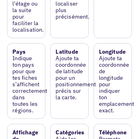
l’étage ou
localiser
la suite
plus
pour
précisément.
faciliter la
localisation.
Pays
Latitude
Longitude
Indique
Ajoute ta
Ajoute ta
ton pays
coordonnée
coordonnée
pour que
de latitude
de
tes fiches
pour un
longitude
s’affichent
positionnement
pour
correctement
précis sur
indiquer
dans
la carte.
ton
toutes les
emplacement
régions.
exact.
Affichage
Catégories
Téléphone
de
Aide les
Permets