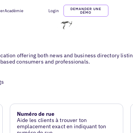
DEMANDER UNE
ter
Acadèmie
Login
DÉMO
ation offering both news and business directory listing
-based consumers and professionals.
gs
Numéro de rue
Aide les clients à trouver ton
emplacement exact en indiquant ton
numéro de rue.