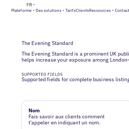
FR
Plateforme
Des solutions
Tarifs
Clients
Ressources
Contac
The Evening Standard
The Evening Standard is a prominent UK public
helps increase your exposure among London
SUPPORTED FIELDS
Supported fields for complete business listin
Nom
Fais savoir aux clients comment
t’appeler en indiquant un nom.