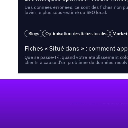
Des données erronées, ce sont des fiches non pub
levier le plus sous-estimé du SEO local.
Blogs
Optimisation des fiches locales
Marketi
Fiches « Situé dans » : comment app
Que se passe-t-il quand votre établissement co
clients à cause d’un problème de données résolv
Pied de page