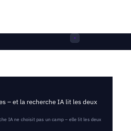
 – et la recherche IA lit les deux
he IA ne choisit pas un camp – elle lit les deux