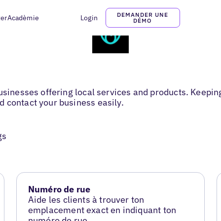
DEMANDER UNE
ter
Acadèmie
Login
DÉMO
usinesses offering local services and products. Keeping
 contact your business easily.
gs
Numéro de rue
Aide les clients à trouver ton
emplacement exact en indiquant ton
numéro de rue.