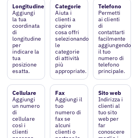
Longitudine
Categorie
Telefono
Aggiungi
Aiuta i
Permetti
la tua
clienti a
ai clienti
coordinata
capire
di
di
cosa offri
contattarti
longitudine
selezionando
facilmente
per
le
aggiungendo
indicare la
categorie
il tuo
tua
di attività
numero di
posizione
più
telefono
esatta.
appropriate.
principale.
Cellulare
Fax
Sito web
Aggiungi
Aggiungi il
Indirizza i
un numero
tuo
clienti al
di
numero di
tuo sito
cellulare
fax se
web per
così i
alcuni
far
clienti
clienti o
conoscere