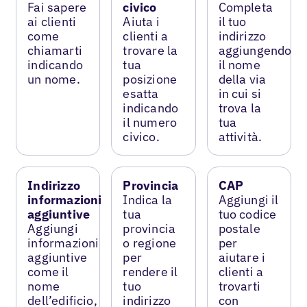
Fai sapere
civico
Completa
ai clienti
Aiuta i
il tuo
come
clienti a
indirizzo
chiamarti
trovare la
aggiungendo
indicando
tua
il nome
un nome.
posizione
della via
esatta
in cui si
indicando
trova la
il numero
tua
civico.
attività.
Indirizzo
Provincia
CAP
informazioni
Indica la
Aggiungi il
aggiuntive
tua
tuo codice
Aggiungi
provincia
postale
informazioni
o regione
per
aggiuntive
per
aiutare i
come il
rendere il
clienti a
nome
tuo
trovarti
dell’edificio,
indirizzo
con