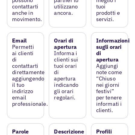
possono
partner lo
meglio i
contattarti
utilizzano
tuoi
anche in
ancora.
prodotti e
movimento.
servizi.
Email
Orari di
Informazioni
Permetti
apertura
sugli orari
ai clienti
Informa i
di
di
clienti sui
apertura
contattarti
tuoi orari
Aggiungi
direttamente
di
note come
aggiungendo
apertura
“Chiuso
il tuo
indicando
nei giorni
indirizzo
gli orari
festivi”
email
regolari.
per tenere
professionale.
informati i
clienti.
Parole
Descrizione
Profili