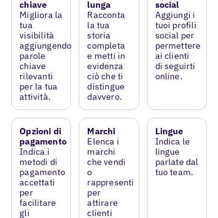
chiave
lunga
social
Migliora la
Racconta
Aggiungi i
tua
la tua
tuoi profili
visibilità
storia
social per
aggiungendo
completa
permettere
parole
e metti in
ai clienti
chiave
evidenza
di seguirti
rilevanti
ciò che ti
online.
per la tua
distingue
attività.
davvero.
Opzioni di
Marchi
Lingue
pagamento
Elenca i
Indica le
Indica i
marchi
lingue
metodi di
che vendi
parlate dal
pagamento
o
tuo team.
accettati
rappresenti
per
per
facilitare
attirare
gli
clienti