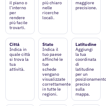
il piano o
più chiaro
maggiore
l’interno
nelle
precisione.
per
ricerche
rendere
locali.
più facile
trovarti.
Cittá
Stato
Latitudine
Indica in
Indica il
Aggiungi
quale città
tuo paese
la tua
si trova la
affinché le
coordinata
tua
tue
di
attività.
schede
latitudine
vengano
per un
visualizzate
posizionament
correttamente
preciso
in tutte le
sulla
regioni.
mappa.