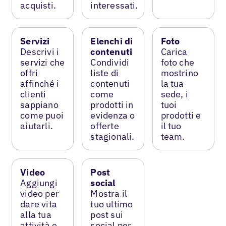
acquisti.
interessati.
Servizi
Elenchi di
Foto
Descrivi i
contenuti
Carica
servizi che
Condividi
foto che
offri
liste di
mostrino
affinché i
contenuti
la tua
clienti
come
sede, i
sappiano
prodotti in
tuoi
come puoi
evidenza o
prodotti e
aiutarli.
offerte
il tuo
stagionali.
team.
Video
Post
Aggiungi
social
video per
Mostra il
dare vita
tuo ultimo
alla tua
post sui
attività e
social per