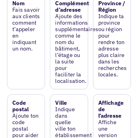
Nom
Complément
Province /
Fais savoir
d’adresse
Région
aux clients
Ajoute des
Indique ta
comment
informations
province
t’appeler
supplémentaires
ou région
en
comme le
pour
indiquant
nom du
rendre ton
un nom.
bâtiment,
adresse
l’étage ou
plus claire
la suite
dans les
pour
recherches
faciliter la
locales.
localisation.
Code
Ville
Affichage
postal
Indique
de
Ajoute ton
dans
l’adresse
code
quelle
Affiche
postal
ville ton
une
pour aider
établissement
version