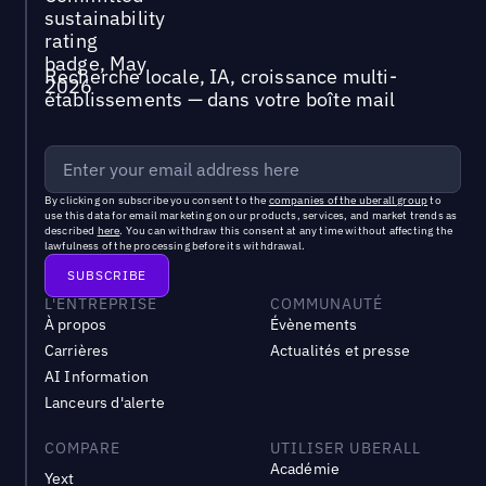
Recherche locale, IA, croissance multi-
établissements — dans votre boîte mail
By clicking on subscribe you consent to the
companies of the uberall group
to
use this data for email marketing on our products, services, and market trends as
described
here
. You can withdraw this consent at any time without affecting the
lawfulness of the processing before its withdrawal.
L'ENTREPRISE
COMMUNAUTÉ
À propos
Évènements
Carrières
Actualités et presse
AI Information
Lanceurs d'alerte
COMPARE
UTILISER UBERALL
Académie
Yext