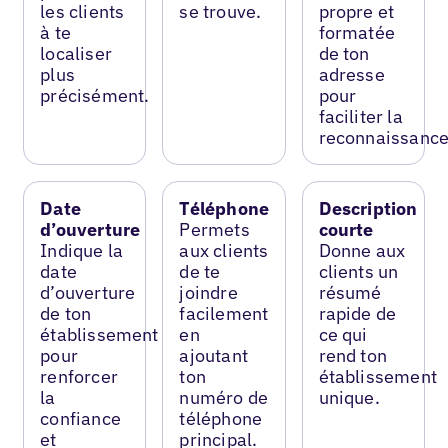
les clients
se trouve.
propre et
à te
formatée
localiser
de ton
plus
adresse
précisément.
pour
faciliter la
reconnaissance
Date
Téléphone
Description
d’ouverture
Permets
courte
Indique la
aux clients
Donne aux
date
de te
clients un
d’ouverture
joindre
résumé
de ton
facilement
rapide de
établissement
en
ce qui
pour
ajoutant
rend ton
renforcer
ton
établissement
la
numéro de
unique.
confiance
téléphone
et
principal.