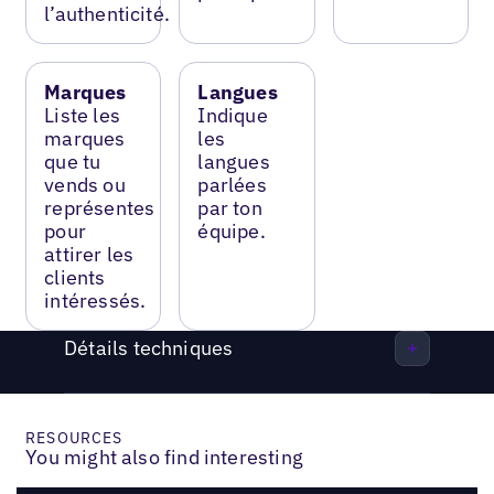
l’authenticité.
Marques
Langues
Liste les
Indique
marques
les
que tu
langues
vends ou
parlées
représentes
par ton
pour
équipe.
attirer les
clients
intéressés.
Détails techniques
RESOURCES
You might also find interesting