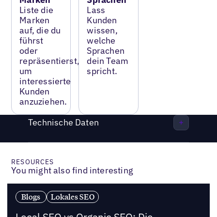
Liste die
Lass
Marken
Kunden
auf, die du
wissen,
führst
welche
oder
Sprachen
repräsentierst,
dein Team
um
spricht.
interessierte
Kunden
anzuziehen.
Technische Daten
RESOURCES
You might also find interesting
Blogs
Lokales SEO