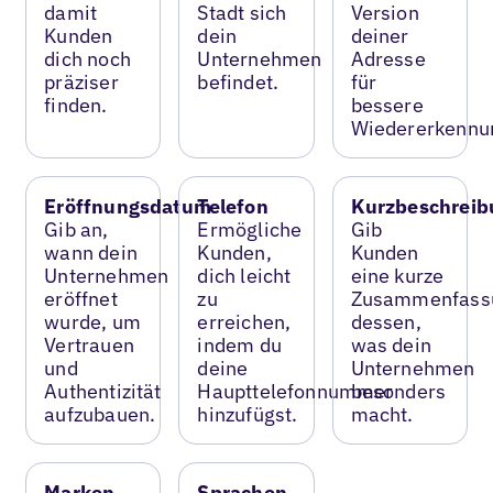
damit
Stadt sich
Version
Kunden
dein
deiner
dich noch
Unternehmen
Adresse
präziser
befindet.
für
finden.
bessere
Wiedererkennu
Eröffnungsdatum
Telefon
Kurzbeschreib
Gib an,
Ermögliche
Gib
wann dein
Kunden,
Kunden
Unternehmen
dich leicht
eine kurze
eröffnet
zu
Zusammenfass
wurde, um
erreichen,
dessen,
Vertrauen
indem du
was dein
und
deine
Unternehmen
Authentizität
Haupttelefonnummer
besonders
aufzubauen.
hinzufügst.
macht.
Marken
Sprachen