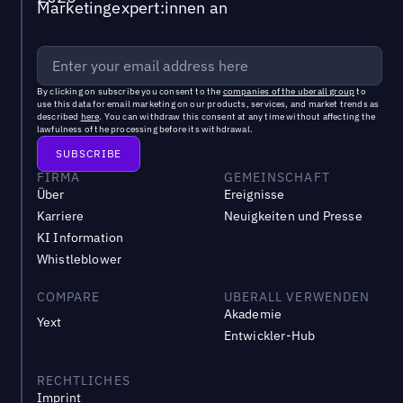
Marketingexpert:innen an
By clicking on subscribe you consent to the
companies of the uberall group
to
use this data for email marketing on our products, services, and market trends as
described
here
. You can withdraw this consent at any time without affecting the
lawfulness of the processing before its withdrawal.
FIRMA
GEMEINSCHAFT
Über
Ereignisse
Karriere
Neuigkeiten und Presse
KI Information
Whistleblower
COMPARE
UBERALL VERWENDEN
Akademie
Yext
Entwickler-Hub
RECHTLICHES
Imprint