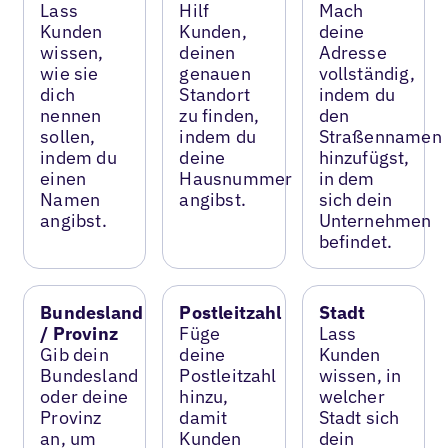
Lass
Hilf
Mach
Kunden
Kunden,
deine
wissen,
deinen
Adresse
wie sie
genauen
vollständig,
dich
Standort
indem du
nennen
zu finden,
den
sollen,
indem du
Straßennamen
indem du
deine
hinzufügst,
einen
Hausnummer
in dem
Namen
angibst.
sich dein
angibst.
Unternehmen
befindet.
Bundesland
Postleitzahl
Stadt
/ Provinz
Füge
Lass
Gib dein
deine
Kunden
Bundesland
Postleitzahl
wissen, in
oder deine
hinzu,
welcher
Provinz
damit
Stadt sich
an, um
Kunden
dein