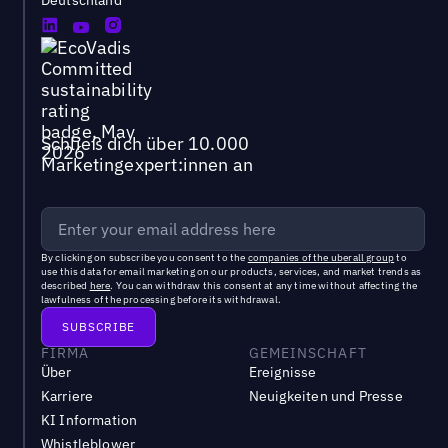
Deutschland
Schließ dich über 10.000
Marketingexpert:innen an
By clicking on subscribe you consent to the
companies of the uberall group
to
use this data for email marketing on our products, services, and market trends as
described
here
. You can withdraw this consent at any time without affecting the
lawfulness of the processing before its withdrawal.
FIRMA
GEMEINSCHAFT
Über
Ereignisse
Karriere
Neuigkeiten und Presse
KI Information
Whistleblower