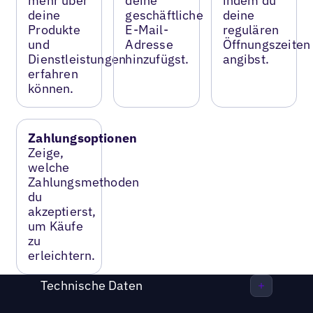
mehr über
deine
indem du
deine
geschäftliche
deine
Produkte
E-Mail-
regulären
und
Adresse
Öffnungszeiten
Dienstleistungen
hinzufügst.
angibst.
erfahren
können.
Zahlungsoptionen
Zeige,
welche
Zahlungsmethoden
du
akzeptierst,
um Käufe
zu
erleichtern.
Technische Daten