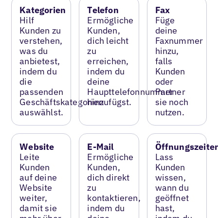
Kategorien
Telefon
Fax
Hilf
Ermögliche
Füge
Kunden zu
Kunden,
deine
verstehen,
dich leicht
Faxnummer
was du
zu
hinzu,
anbietest,
erreichen,
falls
indem du
indem du
Kunden
die
deine
oder
passenden
Haupttelefonnummer
Partner
Geschäftskategorien
hinzufügst.
sie noch
auswählst.
nutzen.
Website
E-Mail
Öffnungszeite
Leite
Ermögliche
Lass
Kunden
Kunden,
Kunden
auf deine
dich direkt
wissen,
Website
zu
wann du
weiter,
kontaktieren,
geöffnet
damit sie
indem du
hast,