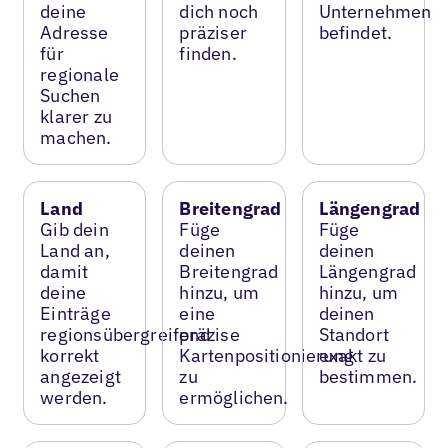
deine
dich noch
Unternehmen
Adresse
präziser
befindet.
für
finden.
regionale
Suchen
klarer zu
machen.
Land
Breitengrad
Längengrad
Gib dein
Füge
Füge
Land an,
deinen
deinen
damit
Breitengrad
Längengrad
deine
hinzu, um
hinzu, um
Einträge
eine
deinen
regionsübergreifend
präzise
Standort
korrekt
Kartenpositionierung
exakt zu
angezeigt
zu
bestimmen.
werden.
ermöglichen.