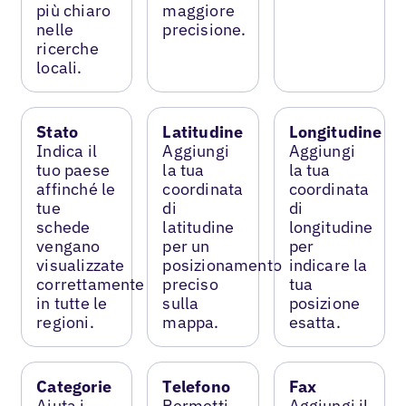
più chiaro
maggiore
nelle
precisione.
ricerche
locali.
Stato
Latitudine
Longitudine
Indica il
Aggiungi
Aggiungi
tuo paese
la tua
la tua
affinché le
coordinata
coordinata
tue
di
di
schede
latitudine
longitudine
vengano
per un
per
visualizzate
posizionamento
indicare la
correttamente
preciso
tua
in tutte le
sulla
posizione
regioni.
mappa.
esatta.
Categorie
Telefono
Fax
Aiuta i
Permetti
Aggiungi il