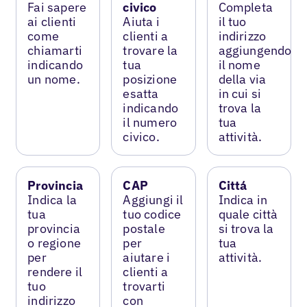
Fai sapere
civico
Completa
ai clienti
Aiuta i
il tuo
come
clienti a
indirizzo
chiamarti
trovare la
aggiungendo
indicando
tua
il nome
un nome.
posizione
della via
esatta
in cui si
indicando
trova la
il numero
tua
civico.
attività.
Provincia
CAP
Cittá
Indica la
Aggiungi il
Indica in
tua
tuo codice
quale città
provincia
postale
si trova la
o regione
per
tua
per
aiutare i
attività.
rendere il
clienti a
tuo
trovarti
indirizzo
con