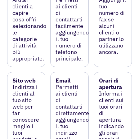
clienti a
ai clienti
tuo
capire
di
numero di
cosa offri
contattarti
fax se
selezionando
facilmente
alcuni
le
aggiungendo
clienti o
categorie
il tuo
partner lo
di attività
numero di
utilizzano
più
telefono
ancora.
appropriate.
principale.
Sito web
Email
Orari di
Indirizza i
Permetti
apertura
clienti al
ai clienti
Informa i
tuo sito
di
clienti sui
web per
contattarti
tuoi orari
far
direttamente
di
conoscere
aggiungendo
apertura
meglio i
il tuo
indicando
tuoi
indirizzo
gli orari