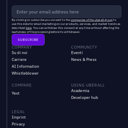
By clicking on subscribe you consent to the
companies of the uberall group
to
use this data for email marketing on our products, services, and market trends as
described
here
. You can withdraw this consent at any time without affecting the
lawfulness of the processing before its withdrawal.
COMPANY
COMMUNITY
Su di noi
Eventi
Carriere
News & Press
AI Information
Whistleblower
COMPARE
USING UBERALL
Academia
Yext
Developer hub
LEGAL
Imprint
Privacy