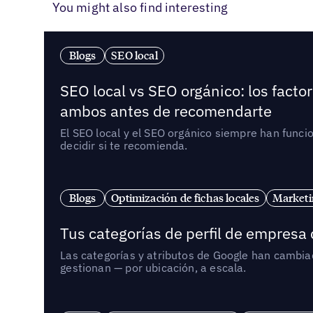
You might also find interesting
Blogs
SEO local
SEO local vs SEO orgánico: los fact
ambos antes de recomendarte
El SEO local y el SEO orgánico siempre han func
decidir si te recomienda.
Blogs
Optimización de fichas locales
Marketi
Tus categorías de perfil de empresa
Las categorías y atributos de Google han cambiad
gestionan — por ubicación, a escala.