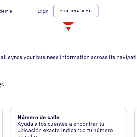
demia
Login
PIDE UNA DEMO
rall syncs your business information across its naviga
gs
Número de calle
Ayuda a los clientes a encontrar tu
ubicación exacta indicando tu número
de calle.