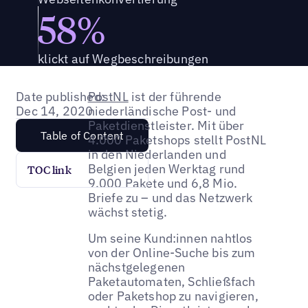
58%
klickt auf Wegbeschreibungen
Date published:
PostNL
ist der führende
Dec 14, 2020
niederländische Post- und
Paketdienstleister. Mit über
Table of Content
4.000 Paketshops stellt PostNL
in den Niederlanden und
Belgien jeden Werktag rund
TOC link
9.000 Pakete und 6,8 Mio.
Briefe zu – und das Netzwerk
wächst stetig.
Um seine Kund:innen nahtlos
von der Online-Suche bis zum
nächstgelegenen
Paketautomaten, Schließfach
oder Paketshop zu navigieren,