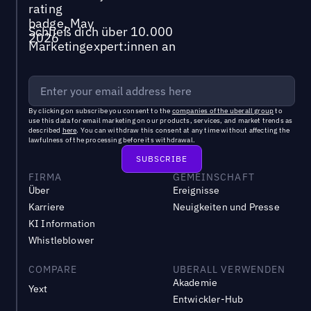
Schließ dich über 10.000
Marketingexpert:innen an
By clicking on subscribe you consent to the
companies of the uberall group
to
use this data for email marketing on our products, services, and market trends as
described
here
. You can withdraw this consent at any time without affecting the
lawfulness of the processing before its withdrawal.
FIRMA
GEMEINSCHAFT
Über
Ereignisse
Karriere
Neuigkeiten und Presse
KI Information
Whistleblower
COMPARE
UBERALL VERWENDEN
Akademie
Yext
Entwickler-Hub