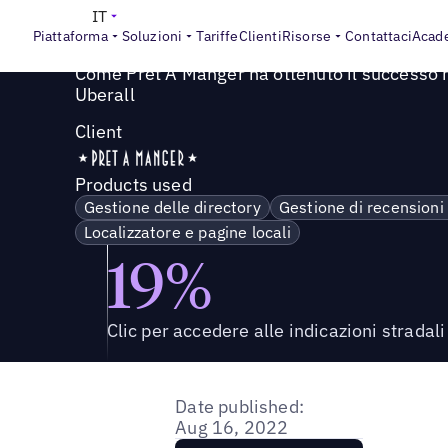
Success Story
>
Come Pret A Manger ha ottenuto il success
IT
Piattaforma
Soluzioni
Tariffe
Clienti
Risorse
Contattaci
Acad
Come Pret A Manger ha ottenuto il successo n
Uberall
Client
Products used
Gestione delle directory
Gestione di recensioni
Localizzatore e pagine locali
19%
Clic per accedere alle indicazioni stradali
Date published:
Aug 16, 2022