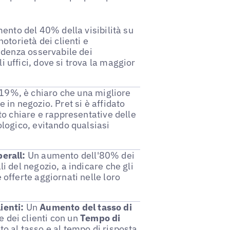
nto del 40% della visibilità su
torietà dei clienti e
endenza osservabile dei
i uffici, dove si trova la maggior
19%, è chiaro che una migliore
e in negozio. Pret si è affidato
oto chiare e rappresentative delle
ologico, evitando qualsiasi
berall:
Un aumento dell'80% dei
li del negozio, a indicare che gli
 offerte aggiornati nelle loro
ienti:
Un
Aumento del tasso di
 dei clienti con un
Tempo di
to al tasso e al tempo di risposta