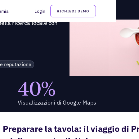
o nella ricerca locale con Uberall
emia
Login
RICHIEDI DEMO
ella ricerca locale con
 e reputazione
40%
Visualizzazioni di Google Maps
Preparare la tavola: il viaggio di 