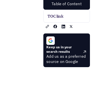
Table of Content
TOC link
Keep us in your
search results
Add us as a preferred
source on Google