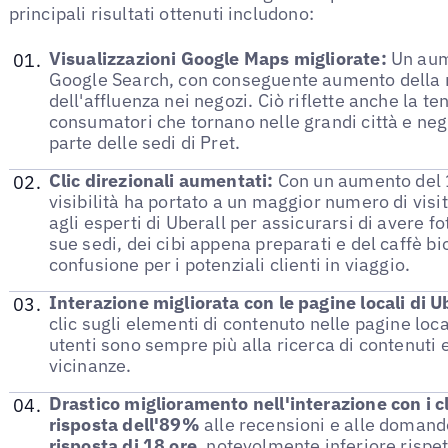
principali risultati ottenuti includono:
Visualizzazioni Google Maps migliorate:
Un aume
Google Search, con conseguente aumento della no
dell'affluenza nei negozi. Ciò riflette anche la t
consumatori che tornano nelle grandi città e negl
parte delle sedi di Pret.
Clic direzionali aumentati:
Con un aumento del 
visibilità ha portato a un maggior numero di visit
agli esperti di Uberall per assicurarsi di avere f
sue sedi, dei cibi appena preparati e del caffè bi
confusione per i potenziali clienti in viaggio.
Interazione migliorata con le pagine locali di U
clic sugli elementi di contenuto nelle pagine loca
utenti sono sempre più alla ricerca di contenuti e
vicinanze.
Drastico miglioramento nell'interazione con i cl
risposta dell'89%
alle recensioni e alle domande
risposta di 18 ore
, notevolmente inferiore rispet