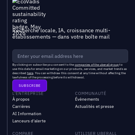
Recherche locale, IA, croissance multi-
établissements — dans votre boîte mail
By clicking on subscribe you consent to the
companies of the uberall group
to
use this data for email marketing on our products, services, and market trends as
described
here
. You can withdraw this consent at any time without affecting the
lawfulness of the processing before its withdrawal.
L'ENTREPRISE
COMMUNAUTÉ
À propos
Évènements
Carrières
Actualités et presse
AI Information
Lanceurs d'alerte
COMPARE
UTILISER UBERALL