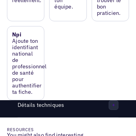
réellement.
ton
trouver le
équipe.
bon
praticien.
Npi
Ajoute ton
identifiant
national
de
professionnel
de santé
pour
authentifier
ta fiche.
Détails techniques
RESOURCES
You might also find interesting