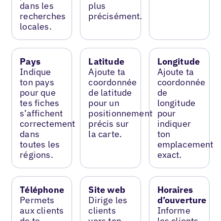
dans les
plus
recherches
précisément.
locales.
Pays
Latitude
Longitude
Indique
Ajoute ta
Ajoute ta
ton pays
coordonnée
coordonnée
pour que
de latitude
de
tes fiches
pour un
longitude
s’affichent
positionnement
pour
correctement
précis sur
indiquer
dans
la carte.
ton
toutes les
emplacement
régions.
exact.
Téléphone
Site web
Horaires
Permets
Dirige les
d’ouverture
aux clients
clients
Informe
de te
vers ton
les clients