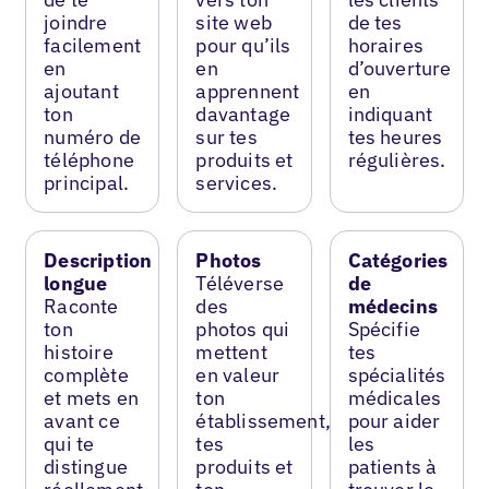
joindre
site web
de tes
facilement
pour qu’ils
horaires
en
en
d’ouverture
ajoutant
apprennent
en
ton
davantage
indiquant
numéro de
sur tes
tes heures
téléphone
produits et
régulières.
principal.
services.
Description
Photos
Catégories
longue
Téléverse
de
Raconte
des
médecins
ton
photos qui
Spécifie
histoire
mettent
tes
complète
en valeur
spécialités
et mets en
ton
médicales
avant ce
établissement,
pour aider
qui te
tes
les
distingue
produits et
patients à