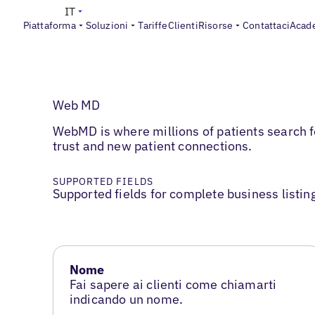
IT
Piattaforma
Soluzioni
Tariffe
Clienti
Risorse
Contattaci
Acad
Web MD
WebMD is where millions of patients search fo
trust and new patient connections.
SUPPORTED FIELDS
Supported fields for complete business listin
Nome
Fai sapere ai clienti come chiamarti
indicando un nome.