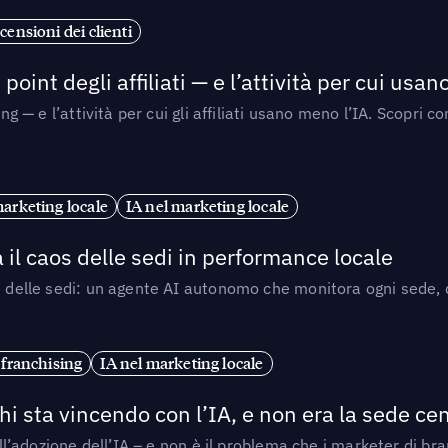
censioni dei clienti
point degli affiliati — e l’attività per cui usa
sing — e l’attività per cui gli affiliati usano meno l’IA. Scop
marketing locale
IA nel marketing locale
 il caos delle sedi in performance locale
e delle sedi: un agente AI autonomo che monitora ogni sede, de
 franchising
IA nel marketing locale
i sta vincendo con l’IA, e non era la sede cen
nell’adozione dell’IA – e non è il problema che i marketer di b