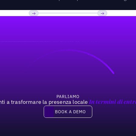
Previous
Prossimo
PARLIAMO
nti a trasformare la presenza locale
In termini di entr
Book a demo
BOOK A DEMO