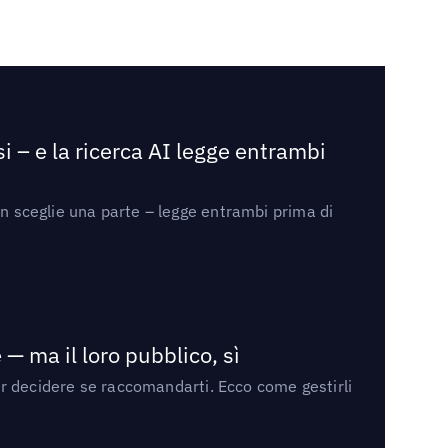
i – e la ricerca AI legge entrambi
on sceglie una parte – legge entrambi prima di
— ma il loro pubblico, sì
per decidere se raccomandarti. Ecco come gestirli