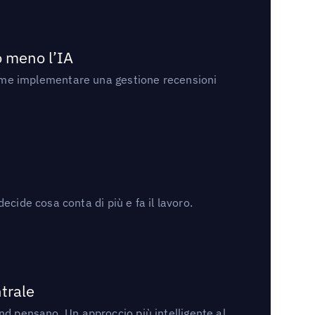
no meno l’IA
ri come implementare una gestione recensioni
cide cosa conta di più e fa il lavoro.
trale
rand pensano. Un approccio più intelligente al