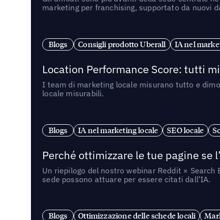
marketing per franchising, supportato da nuovi da
Blogs
Consigli prodotto Uberall
IA nel market
Location Performance Score: tutti m
I team di marketing locale misurano tutto e dimo
locale misurabili.
Blogs
IA nel marketing locale
SEO locale
So
Perché ottimizzare le tue pagine se l
Un riepilogo del nostro webinar Reddit × Search E
sede possono attuare per essere citati dall’IA.
Blogs
Ottimizzazione delle schede locali
Mark