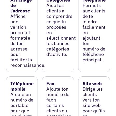
de
Aide les
Permets
l’adresse
clients à
aux clients
Affiche
comprendre
de te
une
ce que tu
joindre
version
proposes
facilement
propre et
en
en
formatée
sélectionnant
ajoutant
de ton
les bonnes
ton
adresse
catégories
numéro de
pour
d’activité.
téléphone
faciliter la
principal.
reconnaissance.
Téléphone
Fax
Site web
mobile
Ajoute ton
Dirige les
Ajoute un
numéro de
clients
numéro de
fax si
vers ton
portable
certains
site web
pour que
clients ou
pour qu’ils