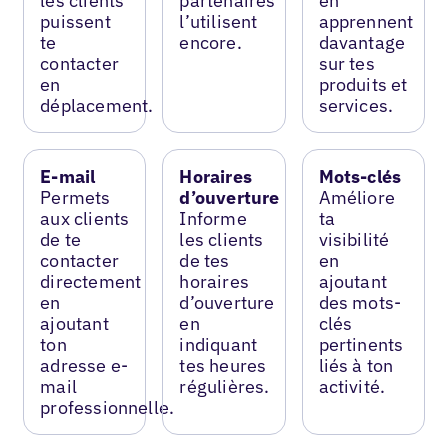
les clients
partenaires
en
puissent
l’utilisent
apprennent
te
encore.
davantage
contacter
sur tes
en
produits et
déplacement.
services.
E-mail
Horaires
Mots-clés
Permets
d’ouverture
Améliore
aux clients
Informe
ta
de te
les clients
visibilité
contacter
de tes
en
directement
horaires
ajoutant
en
d’ouverture
des mots-
ajoutant
en
clés
ton
indiquant
pertinents
adresse e-
tes heures
liés à ton
mail
régulières.
activité.
professionnelle.