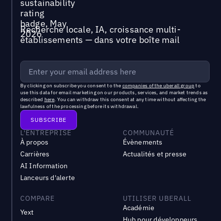
Recherche locale, IA, croissance multi-
établissements — dans votre boîte mail
By clicking on subscribe you consent to the
companies of the uberall group
to
use this data for email marketing on our products, services, and market trends as
described
here
. You can withdraw this consent at any time without affecting the
lawfulness of the processing before its withdrawal.
L'ENTREPRISE
COMMUNAUTÉ
À propos
Évènements
Carrières
Actualités et presse
AI Information
Lanceurs d'alerte
COMPARE
UTILISER UBERALL
Académie
Yext
Hub pour développeurs