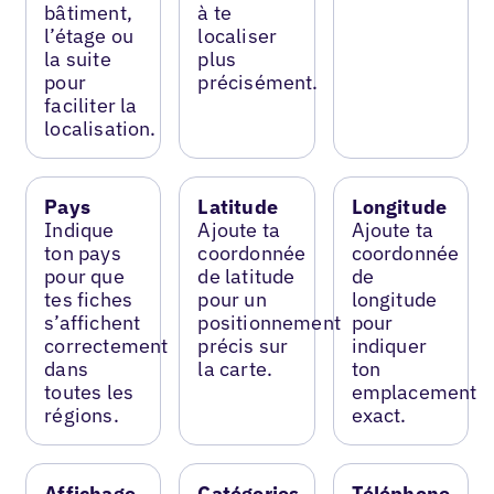
bâtiment,
à te
l’étage ou
localiser
la suite
plus
pour
précisément.
faciliter la
localisation.
Pays
Latitude
Longitude
Indique
Ajoute ta
Ajoute ta
ton pays
coordonnée
coordonnée
pour que
de latitude
de
tes fiches
pour un
longitude
s’affichent
positionnement
pour
correctement
précis sur
indiquer
dans
la carte.
ton
toutes les
emplacement
régions.
exact.
Affichage
Catégories
Téléphone