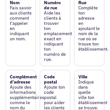
Nom
Numéro
Rue
Fais savoir
de rue
Complète
aux clients
Aide les
ton
comment
clients à
adresse
t’appeler
trouver
en
en
ton
ajoutant le
indiquant
emplacement
nom de la
un nom.
exact en
rue où se
indiquant
trouve ton
ton
établissement.
numéro de
rue.
Complément
Code
Ville
d’adresse
postal
Indique
Ajoute des
Ajoute ton
dans
informations
code
quelle
supplémentaires
postal
ville ton
comme le
pour aider
établissement
nom du
les clients
se trouve.