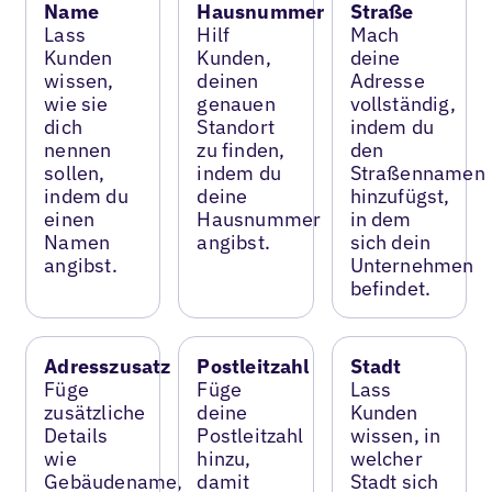
Name
Hausnummer
Straße
Lass
Hilf
Mach
Kunden
Kunden,
deine
wissen,
deinen
Adresse
wie sie
genauen
vollständig,
dich
Standort
indem du
nennen
zu finden,
den
sollen,
indem du
Straßennamen
indem du
deine
hinzufügst,
einen
Hausnummer
in dem
Namen
angibst.
sich dein
angibst.
Unternehmen
befindet.
Adresszusatz
Postleitzahl
Stadt
Füge
Füge
Lass
zusätzliche
deine
Kunden
Details
Postleitzahl
wissen, in
wie
hinzu,
welcher
Gebäudename,
damit
Stadt sich