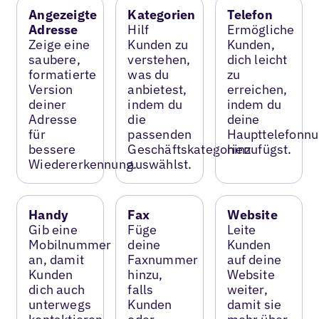
Angezeigte
Kategorien
Telefon
Adresse
Hilf
Ermögliche
Zeige eine
Kunden zu
Kunden,
saubere,
verstehen,
dich leicht
formatierte
was du
zu
Version
anbietest,
erreichen,
deiner
indem du
indem du
Adresse
die
deine
für
passenden
Haupttelefonn
bessere
Geschäftskategorien
hinzufügst.
Wiedererkennung.
auswählst.
Handy
Fax
Website
Gib eine
Füge
Leite
Mobilnummer
deine
Kunden
an, damit
Faxnummer
auf deine
Kunden
hinzu,
Website
dich auch
falls
weiter,
unterwegs
Kunden
damit sie