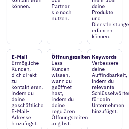
kontaktieren
oder
mehr über
können.
Partner
deine
sie noch
Produkte
nutzen.
und
Dienstleistung
erfahren
können.
E-Mail
Öffnungszeiten
Keywords
Ermögliche
Lass
Verbessere
Kunden,
Kunden
deine
dich direkt
wissen,
Auffindbarkeit,
zu
wann du
indem du
kontaktieren,
geöffnet
relevante
indem du
hast,
Schlüsselwörte
deine
indem du
für dein
geschäftliche
deine
Unternehmen
E-Mail-
regulären
hinzufügst.
Adresse
Öffnungszeiten
hinzufügst.
angibst.