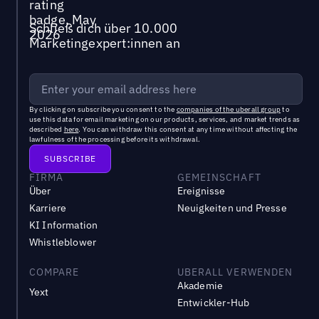
Schließ dich über 10.000
Marketingexpert:innen an
By clicking on subscribe you consent to the
companies of the uberall group
to
use this data for email marketing on our products, services, and market trends as
described
here
. You can withdraw this consent at any time without affecting the
lawfulness of the processing before its withdrawal.
FIRMA
GEMEINSCHAFT
Über
Ereignisse
Karriere
Neuigkeiten und Presse
KI Information
Whistleblower
COMPARE
UBERALL VERWENDEN
Akademie
Yext
Entwickler-Hub