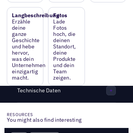
Langbeschreibung
Fotos
Erzähle
Lade
deine
Fotos
ganze
hoch, die
Geschichte
deinen
und hebe
Standort,
hervor,
deine
was dein
Produkte
Unternehmen
und dein
einzigartig
Team
macht.
zeigen.
Technische Daten
RESOURCES
You might also find interesting