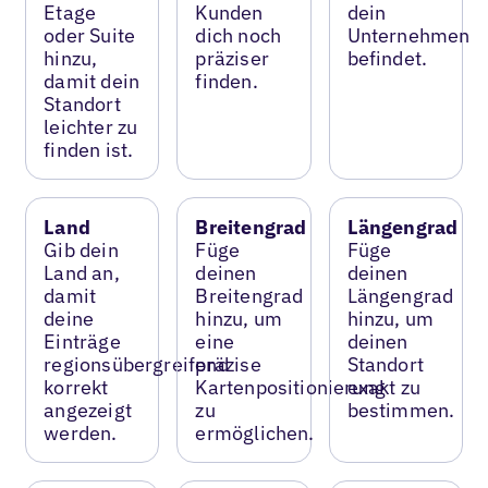
Etage
Kunden
dein
oder Suite
dich noch
Unternehmen
hinzu,
präziser
befindet.
damit dein
finden.
Standort
leichter zu
finden ist.
Land
Breitengrad
Längengrad
Gib dein
Füge
Füge
Land an,
deinen
deinen
damit
Breitengrad
Längengrad
deine
hinzu, um
hinzu, um
Einträge
eine
deinen
regionsübergreifend
präzise
Standort
korrekt
Kartenpositionierung
exakt zu
angezeigt
zu
bestimmen.
werden.
ermöglichen.