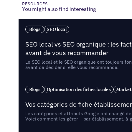
RESOURCES
You might also find interesting
Blogs
SEO local
SEO local vs SEO organique : les fac
avant de vous recommander
Le SEO local et le SEO organique ont toujours fon
avant de décider si elle vous recommande.
Blogs
Optimisation des fiches locales
Marketi
Vos catégories de fiche établissemen
Les catégories et attributs Google ont changé de 
Voici comment les gérer – par établissement, à g