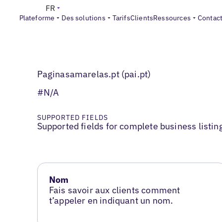
FR
Plateforme
Des solutions
Tarifs
Clients
Ressources
Contac
Paginasamarelas.pt (pai.pt)
#N/A
SUPPORTED FIELDS
Supported fields for complete business listin
Nom
Fais savoir aux clients comment
t’appeler en indiquant un nom.