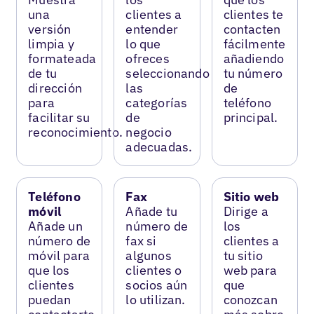
una
clientes a
clientes te
versión
entender
contacten
limpia y
lo que
fácilmente
formateada
ofreces
añadiendo
de tu
seleccionando
tu número
dirección
las
de
para
categorías
teléfono
facilitar su
de
principal.
reconocimiento.
negocio
adecuadas.
Teléfono
Fax
Sitio web
móvil
Añade tu
Dirige a
Añade un
número de
los
número de
fax si
clientes a
móvil para
algunos
tu sitio
que los
clientes o
web para
clientes
socios aún
que
puedan
lo utilizan.
conozcan