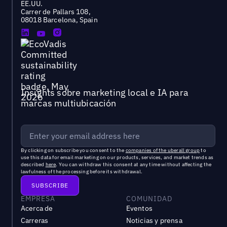
EE.UU.
Carrer de Pallars 108,
08018 Barcelona, Spain
Insights sobre marketing local e IA para
marcas multiubicación
By clicking on subscribe you consent to the
companies of the uberall group
to
use this data for email marketing on our products, services, and market trends as
described
here
. You can withdraw this consent at any time without affecting the
lawfulness of the processing before its withdrawal.
EMPRESA
COMUNIDAD
Acerca de
Eventos
Carreras
Noticias y prensa