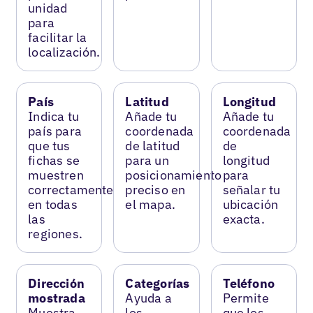
unidad
para
facilitar la
localización.
País
Latitud
Longitud
Indica tu
Añade tu
Añade tu
país para
coordenada
coordenada
que tus
de latitud
de
fichas se
para un
longitud
muestren
posicionamiento
para
correctamente
preciso en
señalar tu
en todas
el mapa.
ubicación
las
exacta.
regiones.
Dirección
Categorías
Teléfono
mostrada
Ayuda a
Permite
Muestra
los
que los