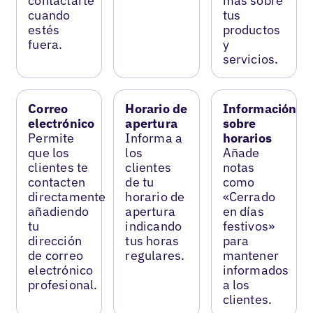
contactarte
más sobre
cuando
tus
estés
productos
fuera.
y
servicios.
Correo
Horario de
Información
electrónico
apertura
sobre
Permite
Informa a
horarios
que los
los
Añade
clientes te
clientes
notas
contacten
de tu
como
directamente
horario de
«Cerrado
añadiendo
apertura
en días
tu
indicando
festivos»
dirección
tus horas
para
de correo
regulares.
mantener
electrónico
informados
profesional.
a los
clientes.