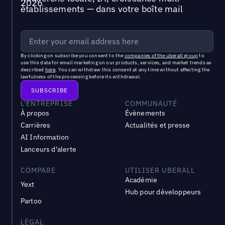
établissements — dans votre boîte mail
By clicking on subscribe you consent to the
companies of the uberall group
to
use this data for email marketing on our products, services, and market trends as
described
here
. You can withdraw this consent at any time without affecting the
lawfulness of the processing before its withdrawal.
L'ENTREPRISE
COMMUNAUTÉ
À propos
Évènements
Carrières
Actualités et presse
AI Information
Lanceurs d'alerte
COMPARE
UTILISER UBERALL
Académie
Yext
Hub pour développeurs
Partoo
LÉGAL