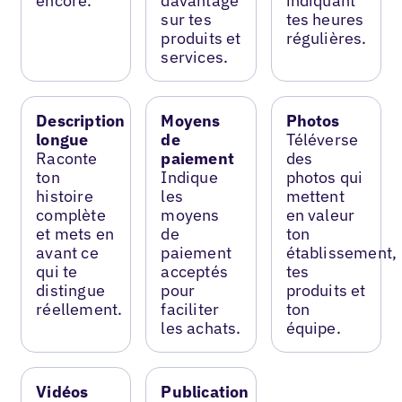
encore.
davantage
indiquant
sur tes
tes heures
produits et
régulières.
services.
Description
Moyens
Photos
longue
de
Téléverse
Raconte
paiement
des
ton
Indique
photos qui
histoire
les
mettent
complète
moyens
en valeur
et mets en
de
ton
avant ce
paiement
établissement,
qui te
acceptés
tes
distingue
pour
produits et
réellement.
faciliter
ton
les achats.
équipe.
Vidéos
Publication