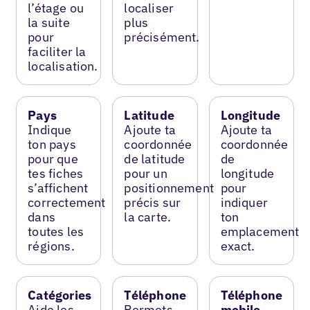
l’étage ou
localiser
la suite
plus
pour
précisément.
faciliter la
localisation.
Pays
Latitude
Longitude
Indique
Ajoute ta
Ajoute ta
ton pays
coordonnée
coordonnée
pour que
de latitude
de
tes fiches
pour un
longitude
s’affichent
positionnement
pour
correctement
précis sur
indiquer
dans
la carte.
ton
toutes les
emplacement
régions.
exact.
Catégories
Téléphone
Téléphone
Aide les
Permets
mobile