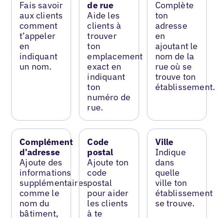
Fais savoir
de rue
Complète
aux clients
Aide les
ton
comment
clients à
adresse
t’appeler
trouver
en
en
ton
ajoutant le
indiquant
emplacement
nom de la
un nom.
exact en
rue où se
indiquant
trouve ton
ton
établissement.
numéro de
rue.
Complément
Code
Ville
d’adresse
postal
Indique
Ajoute des
Ajoute ton
dans
informations
code
quelle
supplémentaires
postal
ville ton
comme le
pour aider
établissement
nom du
les clients
se trouve.
bâtiment,
à te