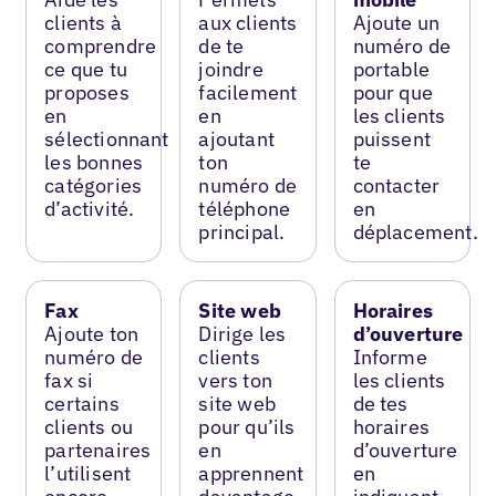
clients à
aux clients
Ajoute un
comprendre
de te
numéro de
ce que tu
joindre
portable
proposes
facilement
pour que
en
en
les clients
sélectionnant
ajoutant
puissent
les bonnes
ton
te
catégories
numéro de
contacter
d’activité.
téléphone
en
principal.
déplacement.
Fax
Site web
Horaires
Ajoute ton
Dirige les
d’ouverture
numéro de
clients
Informe
fax si
vers ton
les clients
certains
site web
de tes
clients ou
pour qu’ils
horaires
partenaires
en
d’ouverture
l’utilisent
apprennent
en