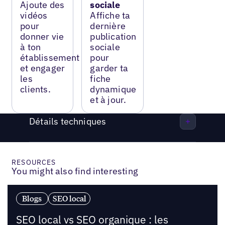
Ajoute des
sociale
vidéos
Affiche ta
pour
dernière
donner vie
publication
à ton
sociale
établissement
pour
et engager
garder ta
les
fiche
clients.
dynamique
et à jour.
Détails techniques
RESOURCES
You might also find interesting
Blogs
SEO local
SEO local vs SEO organique : les