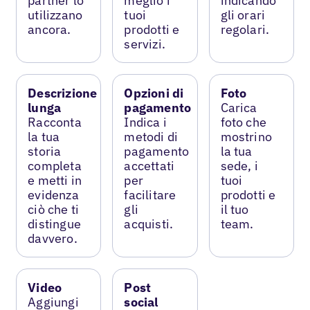
partner lo
meglio i
indicando
utilizzano
tuoi
gli orari
ancora.
prodotti e
regolari.
servizi.
Descrizione
Opzioni di
Foto
lunga
pagamento
Carica
Racconta
Indica i
foto che
la tua
metodi di
mostrino
storia
pagamento
la tua
completa
accettati
sede, i
e metti in
per
tuoi
evidenza
facilitare
prodotti e
ciò che ti
gli
il tuo
distingue
acquisti.
team.
davvero.
Video
Post
Aggiungi
social