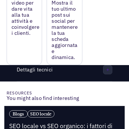
video per
Mostra il
dare vita
tuo ultimo
alla tua
post sui
attività e
social per
coinvolgere
mantenere
i clienti.
la tua
scheda
aggiornata
e
dinamica.
Dettagli tecnici
RESOURCES
You might also find interesting
Blogs
SEO locale
SEO locale vs SEO organico: i fattori di