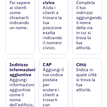
Fai sapere
civico
Completa
ai clienti
Aiuta i
il tuo
come
clienti a
indirizzo
chiamarti
trovare la
aggiungendo
indicando
tua
il nome
un nome.
posizione
della via
esatta
in cui si
indicando
trova la
il numero
tua
civico.
attività.
Indirizzo
CAP
Cittá
informazioni
Aggiungi il
Indica in
aggiuntive
tuo codice
quale città
Aggiungi
postale
si trova la
informazioni
per
tua
aggiuntive
aiutare i
attività.
come il
clienti a
nome
trovarti
dell’edificio,
con