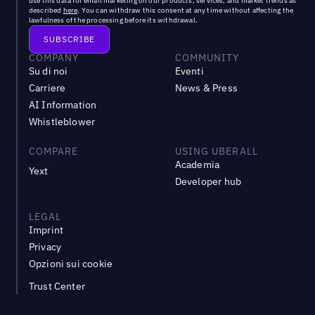
use this data for email marketing on our products, services, and market trends as
described
here
. You can withdraw this consent at any time without affecting the
lawfulness of the processing before its withdrawal.
COMPANY
COMMUNITY
Su di noi
Eventi
Carriere
News & Press
AI Information
Whistleblower
COMPARE
USING UBERALL
Academia
Yext
Developer hub
LEGAL
Imprint
Privacy
Opzioni sui cookie
Trust Center