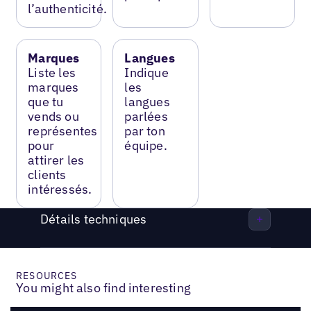
l’authenticité.
Marques
Langues
Liste les
Indique
marques
les
que tu
langues
vends ou
parlées
représentes
par ton
pour
équipe.
attirer les
clients
intéressés.
Détails techniques
RESOURCES
You might also find interesting