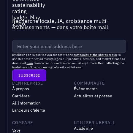
Recherche locale, IA, croissance multi-
établissements — dans votre boîte mail
By clicking on subscribe you consent to the
companies of the uberall group
to
use this data for email marketing on our products, services, and market trends as
described
here
. You can withdraw this consent at any time without affecting the
lawfulness of the processing before its withdrawal.
L'ENTREPRISE
COMMUNAUTÉ
À propos
Évènements
Carrières
Actualités et presse
AI Information
Lanceurs d'alerte
COMPARE
UTILISER UBERALL
Académie
Yext