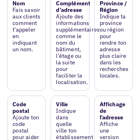
Nom
Complément
Province /
Fais savoir
d’adresse
Région
aux clients
Ajoute des
Indique ta
comment
informations
province
t’appeler
supplémentaires
ou région
en
comme le
pour
indiquant
nom du
rendre ton
un nom.
bâtiment,
adresse
l’étage ou
plus claire
la suite
dans les
pour
recherches
faciliter la
locales.
localisation.
Code
Ville
Affichage
postal
Indique
de
Ajoute ton
dans
l’adresse
code
quelle
Affiche
postal
ville ton
une
pour aider
établissement
version