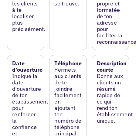
les clients
se trouve.
propre et
à te
formatée
localiser
de ton
plus
adresse
précisément.
pour
faciliter la
reconnaissance
Date
Téléphone
Description
d’ouverture
Permets
courte
Indique la
aux clients
Donne aux
date
de te
clients un
d’ouverture
joindre
résumé
de ton
facilement
rapide de
établissement
en
ce qui
pour
ajoutant
rend ton
renforcer
ton
établissement
la
numéro de
unique.
confiance
téléphone
et
principal.