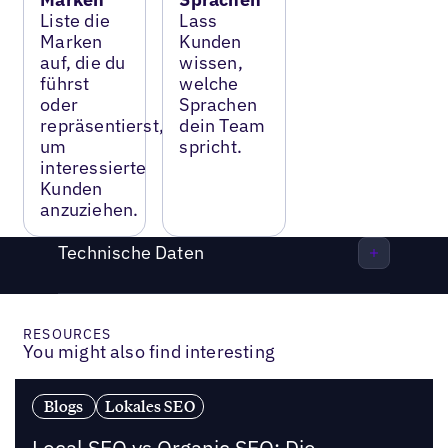
Liste die
Lass
Marken
Kunden
auf, die du
wissen,
führst
welche
oder
Sprachen
repräsentierst,
dein Team
um
spricht.
interessierte
Kunden
anzuziehen.
Technische Daten
RESOURCES
You might also find interesting
Blogs
Lokales SEO