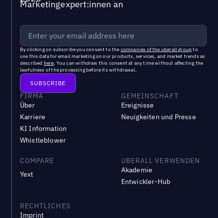
Marketingexpert:innen an
By clicking on subscribe you consent to the
companies of the uberall group
to
use this data for email marketing on our products, services, and market trends as
described
here
. You can withdraw this consent at any time without affecting the
lawfulness of the processing before its withdrawal.
FIRMA
GEMEINSCHAFT
Über
Ereignisse
Karriere
Neuigkeiten und Presse
KI Information
Whistleblower
COMPARE
UBERALL VERWENDEN
Akademie
Yext
Entwickler-Hub
RECHTLICHES
Imprint