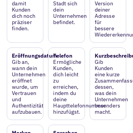
damit
Stadt sich
Version
Kunden
dein
deiner
dich noch
Unternehmen
Adresse
präziser
befindet.
für
finden.
bessere
Wiedererkennu
Eröffnungsdatum
Telefon
Kurzbeschreib
Gib an,
Ermögliche
Gib
wann dein
Kunden,
Kunden
Unternehmen
dich leicht
eine kurze
eröffnet
zu
Zusammenfass
wurde, um
erreichen,
dessen,
Vertrauen
indem du
was dein
und
deine
Unternehmen
Authentizität
Haupttelefonnummer
besonders
aufzubauen.
hinzufügst.
macht.
Marken
Sprachen