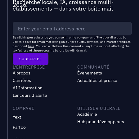
Recherche locale, IA, croissance multi-
établissements — dans votre boîte mail
By clicking on subscribe you consent to the
companies of the uberall group
to
use this data for email marketing on our products, services, and market trends as
described
here
. You can withdraw this consent at any time without affecting the
lawfulness of the processing before its withdrawal.
L'ENTREPRISE
COMMUNAUTÉ
À propos
Évènements
Carrières
Actualités et presse
AI Information
Lanceurs d'alerte
COMPARE
UTILISER UBERALL
Académie
Yext
Hub pour développeurs
Partoo