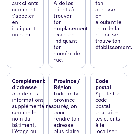
aux clients
Aide les
ton
comment
clients à
adresse
t’appeler
trouver
en
en
ton
ajoutant le
indiquant
emplacement
nom de la
un nom.
exact en
rue où se
indiquant
trouve ton
ton
établissement.
numéro de
rue.
Complément
Province /
Code
d’adresse
Région
postal
Ajoute des
Indique ta
Ajoute ton
informations
province
code
supplémentaires
ou région
postal
comme le
pour
pour aider
nom du
rendre ton
les clients
bâtiment,
adresse
à te
l’étage ou
plus claire
localiser