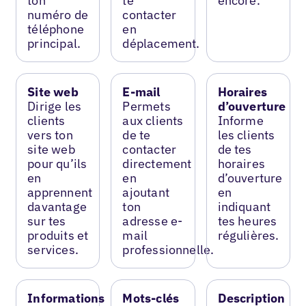
ton
te
encore.
numéro de
contacter
téléphone
en
principal.
déplacement.
Site web
E-mail
Horaires
Dirige les
Permets
d’ouverture
clients
aux clients
Informe
vers ton
de te
les clients
site web
contacter
de tes
pour qu’ils
directement
horaires
en
en
d’ouverture
apprennent
ajoutant
en
davantage
ton
indiquant
sur tes
adresse e-
tes heures
produits et
mail
régulières.
services.
professionnelle.
Informations
Mots-clés
Description