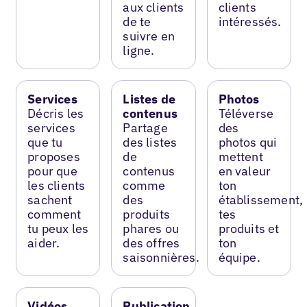
aux clients
clients
de te
intéressés.
suivre en
ligne.
Services
Listes de
Photos
Décris les
contenus
Téléverse
services
Partage
des
que tu
des listes
photos qui
proposes
de
mettent
pour que
contenus
en valeur
les clients
comme
ton
sachent
des
établissement,
comment
produits
tes
tu peux les
phares ou
produits et
aider.
des offres
ton
saisonnières.
équipe.
Vidéos
Publication