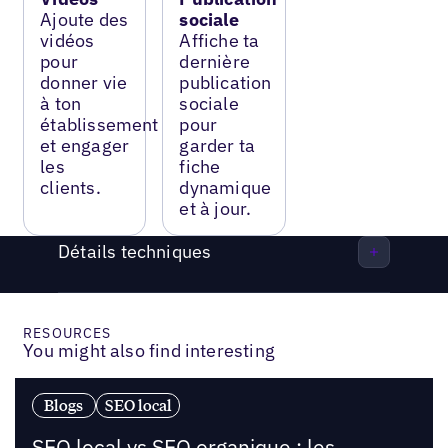
Ajoute des
sociale
vidéos
Affiche ta
pour
dernière
donner vie
publication
à ton
sociale
établissement
pour
et engager
garder ta
les
fiche
clients.
dynamique
et à jour.
Détails techniques
RESOURCES
You might also find interesting
Blogs
SEO local
SEO local vs SEO organique : les