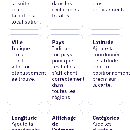
la suite
dans les
plus
pour
recherches
précisément.
faciliter la
locales.
localisation.
Ville
Pays
Latitude
Indique
Indique
Ajoute ta
dans
ton pays
coordonnée
quelle
pour que
de latitude
ville ton
tes fiches
pour un
établissement
s’affichent
positionnemen
se trouve.
correctement
précis sur
dans
la carte.
toutes les
régions.
Longitude
Affichage
Catégories
Ajoute ta
de
Aide les
coordonnée
l’adresse
clients à