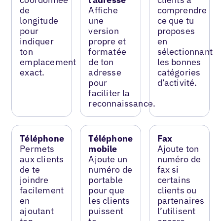
de
Affiche
comprendre
longitude
une
ce que tu
pour
version
proposes
indiquer
propre et
en
ton
formatée
sélectionnant
emplacement
de ton
les bonnes
exact.
adresse
catégories
pour
d’activité.
faciliter la
reconnaissance.
Téléphone
Téléphone
Fax
Permets
mobile
Ajoute ton
aux clients
Ajoute un
numéro de
de te
numéro de
fax si
joindre
portable
certains
facilement
pour que
clients ou
en
les clients
partenaires
ajoutant
puissent
l’utilisent