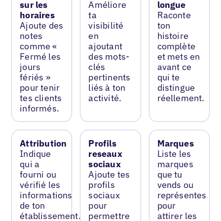
sur les
Améliore
longue
horaires
ta
Raconte
Ajoute des
visibilité
ton
notes
en
histoire
comme «
ajoutant
complète
Fermé les
des mots-
et mets en
jours
clés
avant ce
fériés »
pertinents
qui te
pour tenir
liés à ton
distingue
tes clients
activité.
réellement.
informés.
Attribution
Profils
Marques
Indique
reseaux
Liste les
qui a
sociaux
marques
fourni ou
Ajoute tes
que tu
vérifié les
profils
vends ou
informations
sociaux
représentes
de ton
pour
pour
établissement.
permettre
attirer les