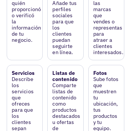
quién
Añade tus
las
proporcionó
perfiles
marcas
o verificó
sociales
que
la
para que
vendes o
información
los
representas
de tu
clientes
para
negocio.
puedan
atraer a
seguirte
clientes
en línea.
interesados.
Servicios
Listas de
Fotos
Describe
contenido
Sube fotos
los
Comparte
que
servicios
listas de
muestren
que
contenido
tu
ofreces
como
ubicación,
para que
productos
tus
los
destacados
productos
clientes
u ofertas
y tu
sepan
de
equipo.