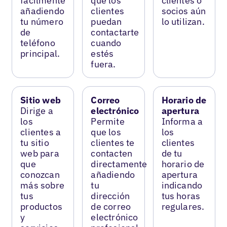
fácilmente
que los
clientes o
añadiendo
clientes
socios aún
tu número
puedan
lo utilizan.
de
contactarte
teléfono
cuando
principal.
estés
fuera.
Sitio web
Correo
Horario de
Dirige a
electrónico
apertura
los
Permite
Informa a
clientes a
que los
los
tu sitio
clientes te
clientes
web para
contacten
de tu
que
directamente
horario de
conozcan
añadiendo
apertura
más sobre
tu
indicando
tus
dirección
tus horas
productos
de correo
regulares.
y
electrónico