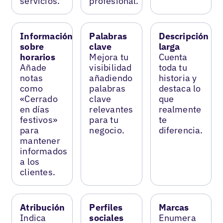
servicios.
profesional.
Información
Palabras
Descripción
sobre
clave
larga
horarios
Mejora tu
Cuenta
Añade
visibilidad
toda tu
notas
añadiendo
historia y
como
palabras
destaca lo
«Cerrado
clave
que
en días
relevantes
realmente
festivos»
para tu
te
para
negocio.
diferencia.
mantener
informados
a los
clientes.
Atribución
Perfiles
Marcas
Indica
sociales
Enumera