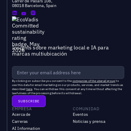
Carrer de Pallars 108,
08018 Barcelona, Spain
Insights sobre marketing local e IA para
marcas multiubicación
By clicking on subscribe you consent to the
companies of the uberall group
to
use this data for email marketing on our products, services, and market trends as
described
here
. You can withdraw this consent at any time without affecting the
lawfulness of the processing before its withdrawal.
EMPRESA
COMUNIDAD
Acerca de
Eventos
Carreras
Noticias y prensa
AI Information