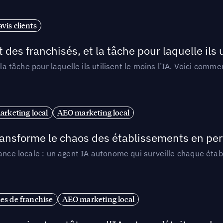
vis clients
 des franchisés, et la tâche pour laquelle ils u
 la tâche pour laquelle ils utilisent le moins l’IA. Voici com
arketing local
AEO marketing local
 transforme le chaos des établissements en pe
ance locale : un agent IA autonome qui surveille chaque étab
es de franchise
AEO marketing local