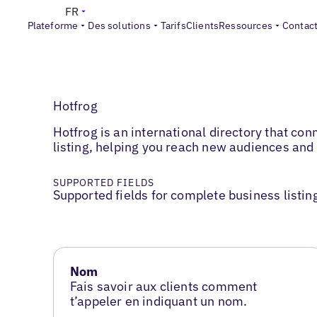
FR
Plateforme
Des solutions
Tarifs
Clients
Ressources
Contac
Hotfrog
Hotfrog is an international directory that c
listing, helping you reach new audiences and
SUPPORTED FIELDS
Supported fields for complete business listin
Nom
Fais savoir aux clients comment
t’appeler en indiquant un nom.