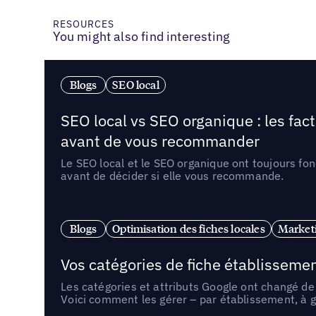
RESOURCES
You might also find interesting
Blogs
SEO local
SEO local vs SEO organique : les fac
avant de vous recommander
Le SEO local et le SEO organique ont toujours fon
avant de décider si elle vous recommande.
Blogs
Optimisation des fiches locales
Marketi
Vos catégories de fiche établissemen
Les catégories et attributs Google ont changé de 
Voici comment les gérer – par établissement, à g