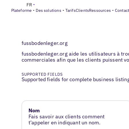
FR
Plateforme
Des solutions
Tarifs
Clients
Ressources
Contac
fussbodenleger.org
fussbodenleger.org aide les utilisateurs à tr
commerciales afin que les clients puissent vo
SUPPORTED FIELDS
Supported fields for complete business listin
Nom
Fais savoir aux clients comment
t’appeler en indiquant un nom.