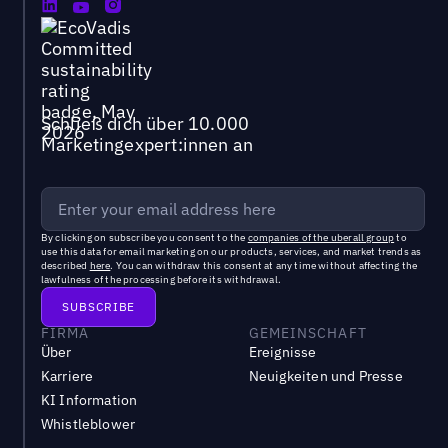
Schließ dich über 10.000
Marketingexpert:innen an
By clicking on subscribe you consent to the
companies of the uberall group
to
use this data for email marketing on our products, services, and market trends as
described
here
. You can withdraw this consent at any time without affecting the
lawfulness of the processing before its withdrawal.
FIRMA
GEMEINSCHAFT
Über
Ereignisse
Karriere
Neuigkeiten und Presse
KI Information
Whistleblower