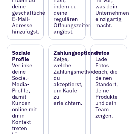
indem du
hast,
hervor,
deine
indem du
was dein
geschäftliche
deine
Unternehmen
E-Mail-
regulären
einzigartig
Adresse
Öffnungszeiten
macht.
hinzufügst.
angibst.
Soziale
Zahlungsoptionen
Fotos
Profile
Zeige,
Lade
Verlinke
welche
Fotos
deine
Zahlungsmethoden
hoch, die
Social-
du
deinen
Media-
akzeptierst,
Standort,
Profile,
um Käufe
deine
damit
zu
Produkte
Kunden
erleichtern.
und dein
online mit
Team
dir in
zeigen.
Kontakt
treten