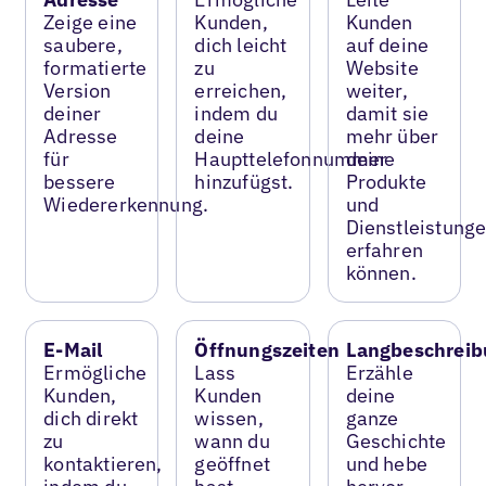
Zeige eine
Kunden,
Kunden
saubere,
dich leicht
auf deine
formatierte
zu
Website
Version
erreichen,
weiter,
deiner
indem du
damit sie
Adresse
deine
mehr über
für
Haupttelefonnummer
deine
bessere
hinzufügst.
Produkte
Wiedererkennung.
und
Dienstleistung
erfahren
können.
E-Mail
Öffnungszeiten
Langbeschreib
Ermögliche
Lass
Erzähle
Kunden,
Kunden
deine
dich direkt
wissen,
ganze
zu
wann du
Geschichte
kontaktieren,
geöffnet
und hebe