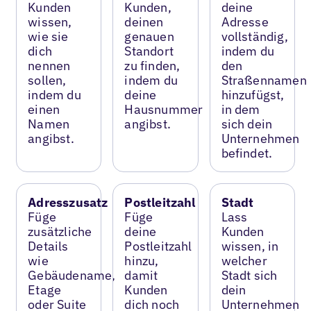
Kunden
Kunden,
deine
wissen,
deinen
Adresse
wie sie
genauen
vollständig,
dich
Standort
indem du
nennen
zu finden,
den
sollen,
indem du
Straßennamen
indem du
deine
hinzufügst,
einen
Hausnummer
in dem
Namen
angibst.
sich dein
angibst.
Unternehmen
befindet.
Adresszusatz
Postleitzahl
Stadt
Füge
Füge
Lass
zusätzliche
deine
Kunden
Details
Postleitzahl
wissen, in
wie
hinzu,
welcher
Gebäudename,
damit
Stadt sich
Etage
Kunden
dein
oder Suite
dich noch
Unternehmen