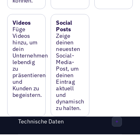
können.
Videos
Social
Füge
Posts
Videos
Zeige
hinzu, um
deinen
dein
neuesten
Unternehmen
Social-
lebendig
Media-
zu
Post, um
präsentieren
deinen
und
Eintrag
Kunden zu
aktuell
begeistern.
und
dynamisch
zu halten.
Technische Daten