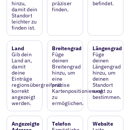
hinzu,
präziser
befindet.
damit dein
finden.
Standort
leichter zu
finden ist.
Land
Breitengrad
Längengrad
Gib dein
Füge
Füge
Land an,
deinen
deinen
damit
Breitengrad
Längengrad
deine
hinzu, um
hinzu, um
Einträge
eine
deinen
regionsübergreifend
präzise
Standort
korrekt
Kartenpositionierung
exakt zu
angezeigt
zu
bestimmen.
werden.
ermöglichen.
Angezeigte
Telefon
Website
Adresse
Ermögliche
Leite