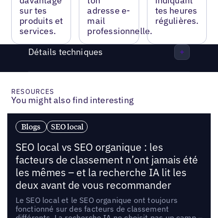
davantage
ton
indiquant
sur tes
adresse e-
tes heures
produits et
mail
régulières.
services.
professionnelle.
Détails techniques
RESOURCES
You might also find interesting
Blogs
SEO local
SEO local vs SEO organique : les
facteurs de classement n’ont jamais été
les mêmes – et la recherche IA lit les
deux avant de vous recommander
Le SEO local et le SEO organique ont toujours
fonctionné sur des facteurs de classement
différents. La recherche IA ne choisit pas un camp –