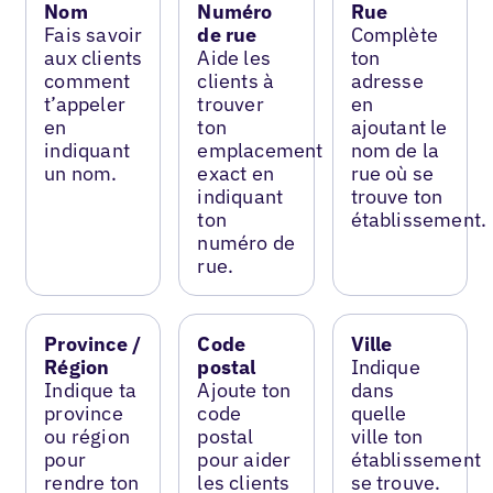
Nom
Numéro
Rue
Fais savoir
de rue
Complète
aux clients
Aide les
ton
comment
clients à
adresse
t’appeler
trouver
en
en
ton
ajoutant le
indiquant
emplacement
nom de la
un nom.
exact en
rue où se
indiquant
trouve ton
ton
établissement.
numéro de
rue.
Province /
Code
Ville
Région
postal
Indique
Indique ta
Ajoute ton
dans
province
code
quelle
ou région
postal
ville ton
pour
pour aider
établissement
rendre ton
les clients
se trouve.