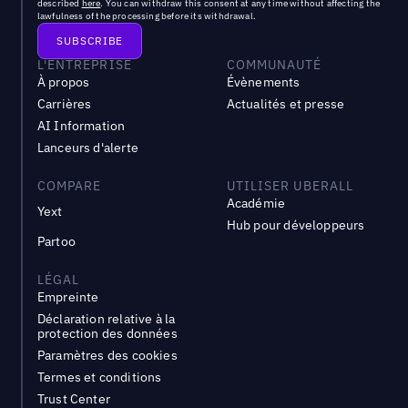
described
here
. You can withdraw this consent at any time without affecting the
lawfulness of the processing before its withdrawal.
L'ENTREPRISE
COMMUNAUTÉ
À propos
Évènements
Carrières
Actualités et presse
AI Information
Lanceurs d'alerte
COMPARE
UTILISER UBERALL
Académie
Yext
Hub pour développeurs
Partoo
LÉGAL
Empreinte
Déclaration relative à la
protection des données
Paramètres des cookies
Termes et conditions
Trust Center