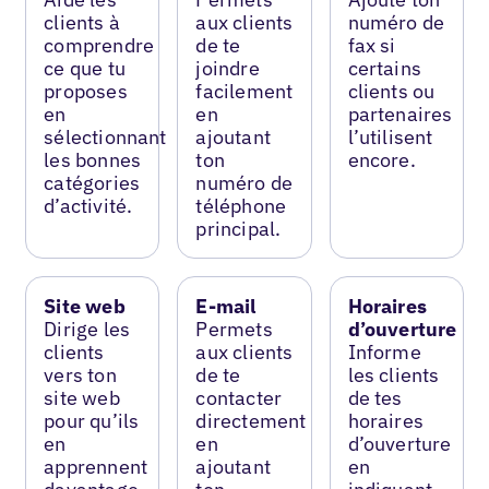
clients à
aux clients
numéro de
comprendre
de te
fax si
ce que tu
joindre
certains
proposes
facilement
clients ou
en
en
partenaires
sélectionnant
ajoutant
l’utilisent
les bonnes
ton
encore.
catégories
numéro de
d’activité.
téléphone
principal.
Site web
E-mail
Horaires
Dirige les
Permets
d’ouverture
clients
aux clients
Informe
vers ton
de te
les clients
site web
contacter
de tes
pour qu’ils
directement
horaires
en
en
d’ouverture
apprennent
ajoutant
en