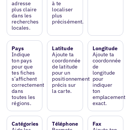
adresse
à te
plus claire
localiser
dans les
plus
recherches
précisément.
locales.
Pays
Latitude
Longitude
Indique
Ajoute ta
Ajoute ta
ton pays
coordonnée
coordonnée
pour que
de latitude
de
tes fiches
pour un
longitude
s’affichent
positionnement
pour
correctement
précis sur
indiquer
dans
la carte.
ton
toutes les
emplacement
régions.
exact.
Catégories
Téléphone
Fax
Aide les
Permets
Ajoute ton