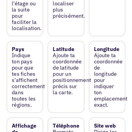
l’étage ou
localiser
la suite
plus
pour
précisément.
faciliter la
localisation.
Pays
Latitude
Longitude
Indique
Ajoute ta
Ajoute ta
ton pays
coordonnée
coordonnée
pour que
de latitude
de
tes fiches
pour un
longitude
s’affichent
positionnement
pour
correctement
précis sur
indiquer
dans
la carte.
ton
toutes les
emplacement
régions.
exact.
Affichage
Téléphone
Site web
de
Permets
Dirige les