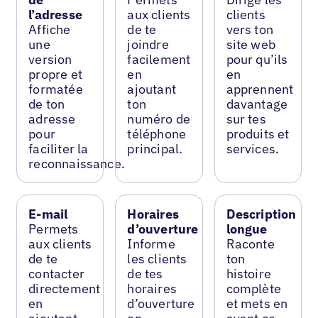
l’adresse
aux clients
clients
Affiche
de te
vers ton
une
joindre
site web
version
facilement
pour qu’ils
propre et
en
en
formatée
ajoutant
apprennent
de ton
ton
davantage
adresse
numéro de
sur tes
pour
téléphone
produits et
faciliter la
principal.
services.
reconnaissance.
E-mail
Horaires
Description
Permets
d’ouverture
longue
aux clients
Informe
Raconte
de te
les clients
ton
contacter
de tes
histoire
directement
horaires
complète
en
d’ouverture
et mets en