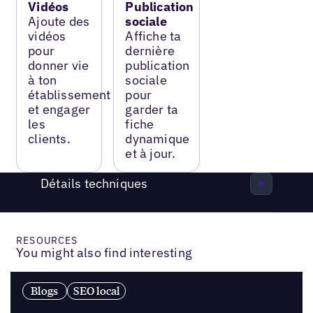
Vidéos
Publication
Ajoute des
sociale
vidéos
Affiche ta
pour
dernière
donner vie
publication
à ton
sociale
établissement
pour
et engager
garder ta
les
fiche
clients.
dynamique
et à jour.
Détails techniques
RESOURCES
You might also find interesting
Blogs
SEO local