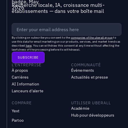
Recherche locale, IA, croissance multi-
établissements — dans votre boîte mail
By clicking on subscribe you consent to the
companies of the uberall group
to
use this data for email marketing on our products, services, and market trends as
described
here
. You can withdraw this consent at any time without affecting the
lawfulness of the processing before its withdrawal.
L'ENTREPRISE
COMMUNAUTÉ
À propos
Évènements
Carrières
Actualités et presse
AI Information
Lanceurs d'alerte
COMPARE
UTILISER UBERALL
Académie
Yext
Hub pour développeurs
Partoo