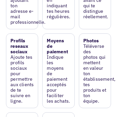
ajoutant
en
avant ce
ton
indiquant
qui te
adresse e-
tes heures
distingue
mail
régulières.
réellement.
professionnelle.
Profils
Moyens
Photos
reseaux
de
Téléverse
sociaux
paiement
des
Ajoute tes
Indique
photos qui
profils
les
mettent
sociaux
moyens
en valeur
pour
de
ton
permettre
paiement
établissement,
aux clients
acceptés
tes
de te
pour
produits et
suivre en
faciliter
ton
ligne.
les achats.
équipe.