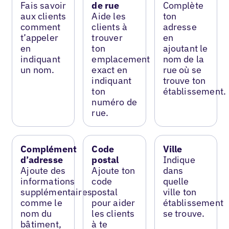
Fais savoir
de rue
Complète
aux clients
Aide les
ton
comment
clients à
adresse
t’appeler
trouver
en
en
ton
ajoutant le
indiquant
emplacement
nom de la
un nom.
exact en
rue où se
indiquant
trouve ton
ton
établissement.
numéro de
rue.
Complément
Code
Ville
d’adresse
postal
Indique
Ajoute des
Ajoute ton
dans
informations
code
quelle
supplémentaires
postal
ville ton
comme le
pour aider
établissement
nom du
les clients
se trouve.
bâtiment,
à te