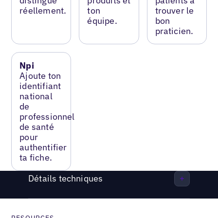
distingue
produits et
patients à
réellement.
ton
trouver le
équipe.
bon
praticien.
Npi
Ajoute ton
identifiant
national
de
professionnel
de santé
pour
authentifier
ta fiche.
Détails techniques
RESOURCES