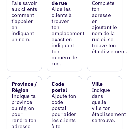
Fais savoir
de rue
Complète
aux clients
Aide les
ton
comment
clients à
adresse
t’appeler
trouver
en
en
ton
ajoutant le
indiquant
emplacement
nom de la
un nom.
exact en
rue où se
indiquant
trouve ton
ton
établissement.
numéro de
rue.
Province /
Code
Ville
Région
postal
Indique
Indique ta
Ajoute ton
dans
province
code
quelle
ou région
postal
ville ton
pour
pour aider
établissement
rendre ton
les clients
se trouve.
adresse
à te