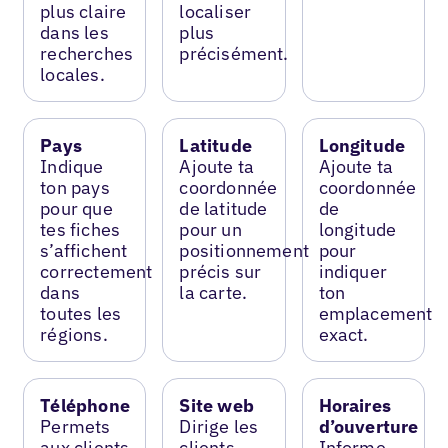
plus claire
localiser
dans les
plus
recherches
précisément.
locales.
Pays
Latitude
Longitude
Indique
Ajoute ta
Ajoute ta
ton pays
coordonnée
coordonnée
pour que
de latitude
de
tes fiches
pour un
longitude
s’affichent
positionnement
pour
correctement
précis sur
indiquer
dans
la carte.
ton
toutes les
emplacement
régions.
exact.
Téléphone
Site web
Horaires
Permets
Dirige les
d’ouverture
aux clients
clients
Informe