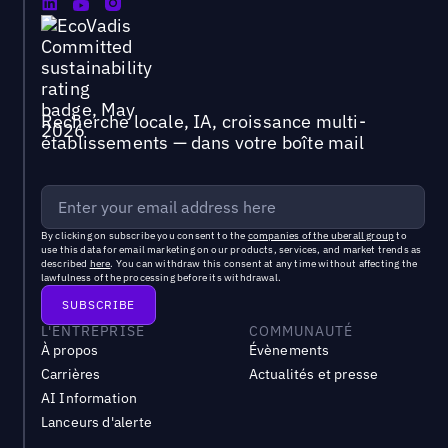
Recherche locale, IA, croissance multi-
établissements — dans votre boîte mail
By clicking on subscribe you consent to the
companies of the uberall group
to
use this data for email marketing on our products, services, and market trends as
described
here
. You can withdraw this consent at any time without affecting the
lawfulness of the processing before its withdrawal.
L'ENTREPRISE
COMMUNAUTÉ
À propos
Évènements
Carrières
Actualités et presse
AI Information
Lanceurs d'alerte