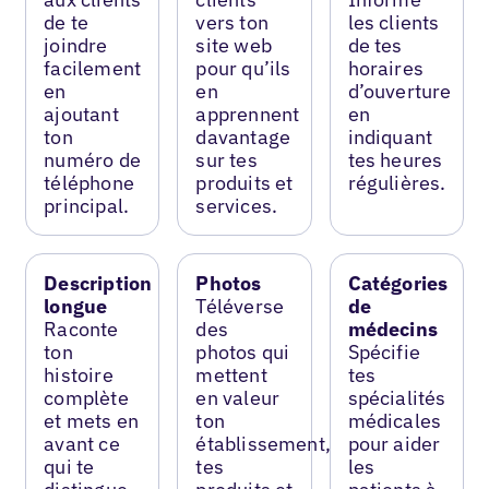
de te
vers ton
les clients
joindre
site web
de tes
facilement
pour qu’ils
horaires
en
en
d’ouverture
ajoutant
apprennent
en
ton
davantage
indiquant
numéro de
sur tes
tes heures
téléphone
produits et
régulières.
principal.
services.
Description
Photos
Catégories
longue
Téléverse
de
Raconte
des
médecins
ton
photos qui
Spécifie
histoire
mettent
tes
complète
en valeur
spécialités
et mets en
ton
médicales
avant ce
établissement,
pour aider
qui te
tes
les