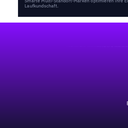
Smarte Multi-Standort-Marken optimieren ihre Ei
Laufkundschaft.
Fußzeile