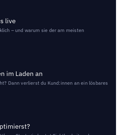
s live
rklich – und warum sie der am meisten
en im Laden an
cht? Dann verlierst du Kund:innen an ein lösbares
ptimierst?