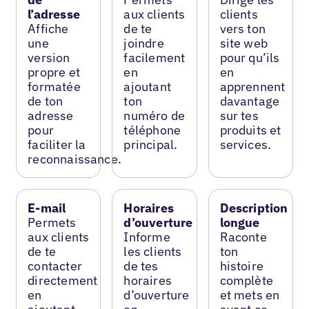
l’adresse
aux clients
clients
Affiche
de te
vers ton
une
joindre
site web
version
facilement
pour qu’ils
propre et
en
en
formatée
ajoutant
apprennent
de ton
ton
davantage
adresse
numéro de
sur tes
pour
téléphone
produits et
faciliter la
principal.
services.
reconnaissance.
E-mail
Horaires
Description
Permets
d’ouverture
longue
aux clients
Informe
Raconte
de te
les clients
ton
contacter
de tes
histoire
directement
horaires
complète
en
d’ouverture
et mets en