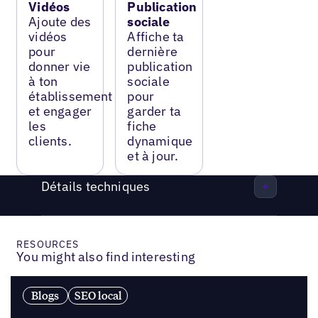
Vidéos
Publication
Ajoute des
sociale
vidéos
Affiche ta
pour
dernière
donner vie
publication
à ton
sociale
établissement
pour
et engager
garder ta
les
fiche
clients.
dynamique
et à jour.
Détails techniques
RESOURCES
You might also find interesting
Blogs
SEO local