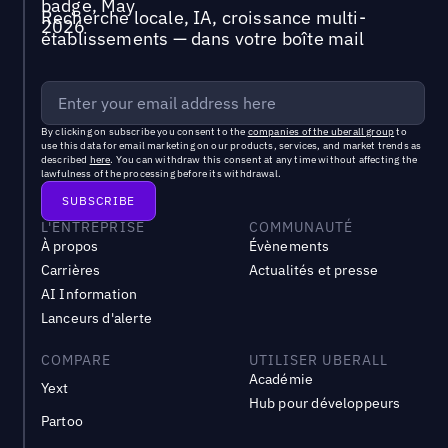
Recherche locale, IA, croissance multi-
établissements — dans votre boîte mail
By clicking on subscribe you consent to the
companies of the uberall group
to
use this data for email marketing on our products, services, and market trends as
described
here
. You can withdraw this consent at any time without affecting the
lawfulness of the processing before its withdrawal.
L'ENTREPRISE
COMMUNAUTÉ
À propos
Évènements
Carrières
Actualités et presse
AI Information
Lanceurs d'alerte
COMPARE
UTILISER UBERALL
Académie
Yext
Hub pour développeurs
Partoo