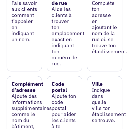
Fais savoir
de rue
Complète
aux clients
Aide les
ton
comment
clients à
adresse
t’appeler
trouver
en
en
ton
ajoutant le
indiquant
emplacement
nom de la
un nom.
exact en
rue où se
indiquant
trouve ton
ton
établissement.
numéro de
rue.
Complément
Code
Ville
d’adresse
postal
Indique
Ajoute des
Ajoute ton
dans
informations
code
quelle
supplémentaires
postal
ville ton
comme le
pour aider
établissement
nom du
les clients
se trouve.
bâtiment,
à te