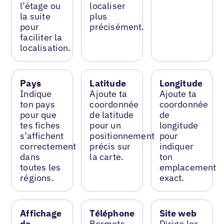
l’étage ou
localiser
la suite
plus
pour
précisément.
faciliter la
localisation.
Pays
Latitude
Longitude
Indique
Ajoute ta
Ajoute ta
ton pays
coordonnée
coordonnée
pour que
de latitude
de
tes fiches
pour un
longitude
s’affichent
positionnement
pour
correctement
précis sur
indiquer
dans
la carte.
ton
toutes les
emplacement
régions.
exact.
Affichage
Téléphone
Site web
de
Permets
Dirige les