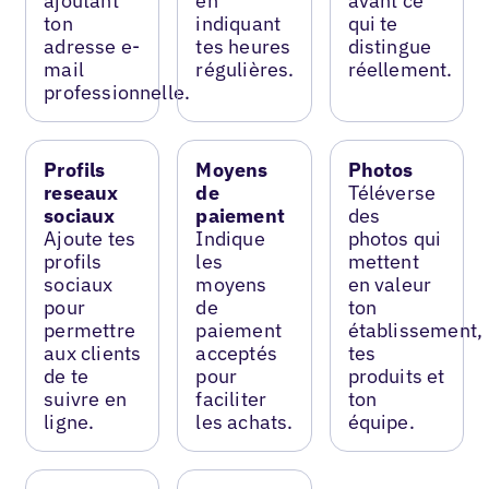
ajoutant
en
avant ce
ton
indiquant
qui te
adresse e-
tes heures
distingue
mail
régulières.
réellement.
professionnelle.
Profils
Moyens
Photos
reseaux
de
Téléverse
sociaux
paiement
des
Ajoute tes
Indique
photos qui
profils
les
mettent
sociaux
moyens
en valeur
pour
de
ton
permettre
paiement
établissement,
aux clients
acceptés
tes
de te
pour
produits et
suivre en
faciliter
ton
ligne.
les achats.
équipe.