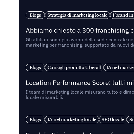
Blogs
Strategia di marketing locale
I brand in
Abbiamo chiesto a 300 franchising ch
Gli affiliati sono più avanti della sede centrale 
marketing per franchising, supportato da nuovi da
Blogs
Consigli prodotto Uberall
IA nel market
Location Performance Score: tutti m
I team di marketing locale misurano tutto e dimo
locale misurabili.
Blogs
IA nel marketing locale
SEO locale
So