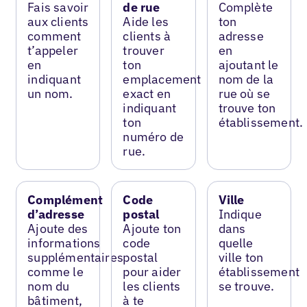
Fais savoir
de rue
Complète
aux clients
Aide les
ton
comment
clients à
adresse
t’appeler
trouver
en
en
ton
ajoutant le
indiquant
emplacement
nom de la
un nom.
exact en
rue où se
indiquant
trouve ton
ton
établissement.
numéro de
rue.
Complément
Code
Ville
d’adresse
postal
Indique
Ajoute des
Ajoute ton
dans
informations
code
quelle
supplémentaires
postal
ville ton
comme le
pour aider
établissement
nom du
les clients
se trouve.
bâtiment,
à te