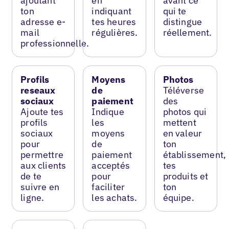
ajoutant
en
avant ce
ton
indiquant
qui te
adresse e-
tes heures
distingue
mail
régulières.
réellement.
professionnelle.
Profils
Moyens
Photos
reseaux
de
Téléverse
sociaux
paiement
des
Ajoute tes
Indique
photos qui
profils
les
mettent
sociaux
moyens
en valeur
pour
de
ton
permettre
paiement
établissement,
aux clients
acceptés
tes
de te
pour
produits et
suivre en
faciliter
ton
ligne.
les achats.
équipe.