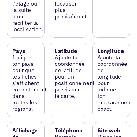
l’étage ou
localiser
la suite
plus
pour
précisément.
faciliter la
localisation.
Pays
Latitude
Longitude
Indique
Ajoute ta
Ajoute ta
ton pays
coordonnée
coordonnée
pour que
de latitude
de
tes fiches
pour un
longitude
s’affichent
positionnement
pour
correctement
précis sur
indiquer
dans
la carte.
ton
toutes les
emplacement
régions.
exact.
Affichage
Téléphone
Site web
de
Permets
Dirige les