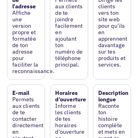
l’adresse
aux clients
clients
Affiche
de te
vers ton
une
joindre
site web
version
facilement
pour qu’ils
propre et
en
en
formatée
ajoutant
apprennent
de ton
ton
davantage
adresse
numéro de
sur tes
pour
téléphone
produits et
faciliter la
principal.
services.
reconnaissance.
E-mail
Horaires
Description
Permets
d’ouverture
longue
aux clients
Informe
Raconte
de te
les clients
ton
contacter
de tes
histoire
directement
horaires
complète
en
d’ouverture
et mets en