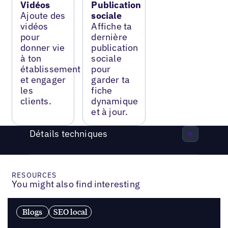
Vidéos
Publication
Ajoute des
sociale
vidéos
Affiche ta
pour
dernière
donner vie
publication
à ton
sociale
établissement
pour
et engager
garder ta
les
fiche
clients.
dynamique
et à jour.
Détails techniques
RESOURCES
You might also find interesting
Blogs
SEO local