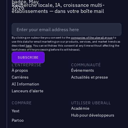
Recherche locale, IA, croissance multi-
établissements — dans votre boîte mail
By clicking on subscribe you consent to the
companies of the uberall group
to
use this data for email marketing on our products, services, and market trends as
described
here
. You can withdraw this consent at any time without affecting the
lawfulness of the processing before its withdrawal.
L'ENTREPRISE
COMMUNAUTÉ
À propos
Évènements
Carrières
Actualités et presse
AI Information
Lanceurs d'alerte
COMPARE
UTILISER UBERALL
Académie
Yext
Hub pour développeurs
Partoo