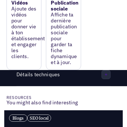
Vidéos
Publication
Ajoute des
sociale
vidéos
Affiche ta
pour
dernière
donner vie
publication
à ton
sociale
établissement
pour
et engager
garder ta
les
fiche
clients.
dynamique
et à jour.
Détails techniques
RESOURCES
You might also find interesting
Blogs
SEO local