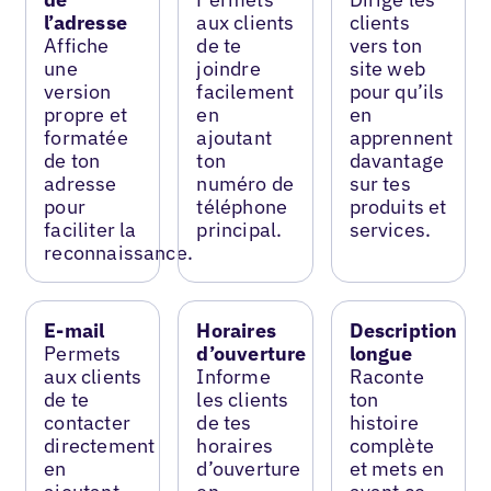
l’adresse
aux clients
clients
Affiche
de te
vers ton
une
joindre
site web
version
facilement
pour qu’ils
propre et
en
en
formatée
ajoutant
apprennent
de ton
ton
davantage
adresse
numéro de
sur tes
pour
téléphone
produits et
faciliter la
principal.
services.
reconnaissance.
E-mail
Horaires
Description
Permets
d’ouverture
longue
aux clients
Informe
Raconte
de te
les clients
ton
contacter
de tes
histoire
directement
horaires
complète
en
d’ouverture
et mets en