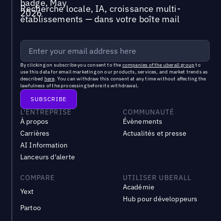
Recherche locale, IA, croissance multi-
établissements — dans votre boîte mail
By clicking on subscribe you consent to the
companies of the uberall group
to
use this data for email marketing on our products, services, and market trends as
described
here
. You can withdraw this consent at any time without affecting the
lawfulness of the processing before its withdrawal.
L'ENTREPRISE
COMMUNAUTÉ
À propos
Évènements
Carrières
Actualités et presse
AI Information
Lanceurs d'alerte
COMPARE
UTILISER UBERALL
Académie
Yext
Hub pour développeurs
Partoo