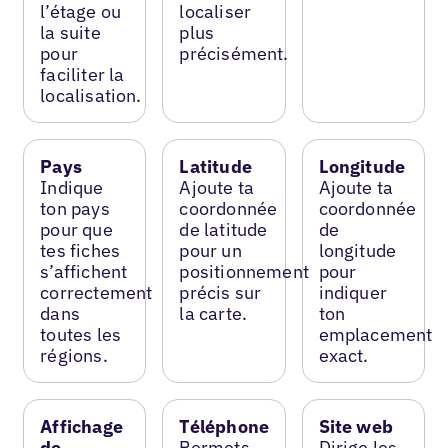
l’étage ou
localiser
la suite
plus
pour
précisément.
faciliter la
localisation.
Pays
Latitude
Longitude
Indique
Ajoute ta
Ajoute ta
ton pays
coordonnée
coordonnée
pour que
de latitude
de
tes fiches
pour un
longitude
s’affichent
positionnement
pour
correctement
précis sur
indiquer
dans
la carte.
ton
toutes les
emplacement
régions.
exact.
Affichage
Téléphone
Site web
de
Permets
Dirige les