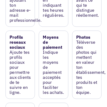
ajoutant
en
avant ce
ton
indiquant
qui te
adresse e-
tes heures
distingue
mail
régulières.
réellement.
professionnelle.
Profils
Moyens
Photos
reseaux
de
Téléverse
sociaux
paiement
des
Ajoute tes
Indique
photos qui
profils
les
mettent
sociaux
moyens
en valeur
pour
de
ton
permettre
paiement
établissement,
aux clients
acceptés
tes
de te
pour
produits et
suivre en
faciliter
ton
ligne.
les achats.
équipe.