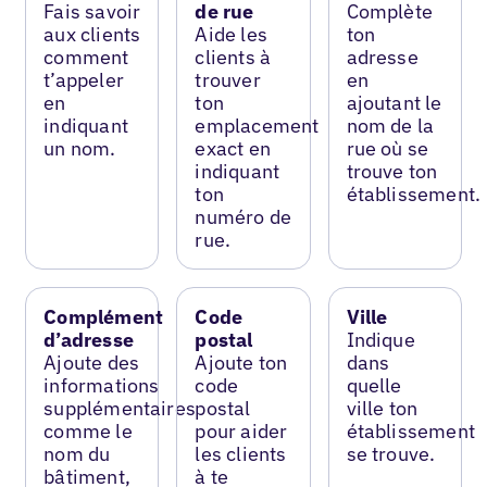
Fais savoir
de rue
Complète
aux clients
Aide les
ton
comment
clients à
adresse
t’appeler
trouver
en
en
ton
ajoutant le
indiquant
emplacement
nom de la
un nom.
exact en
rue où se
indiquant
trouve ton
ton
établissement.
numéro de
rue.
Complément
Code
Ville
d’adresse
postal
Indique
Ajoute des
Ajoute ton
dans
informations
code
quelle
supplémentaires
postal
ville ton
comme le
pour aider
établissement
nom du
les clients
se trouve.
bâtiment,
à te