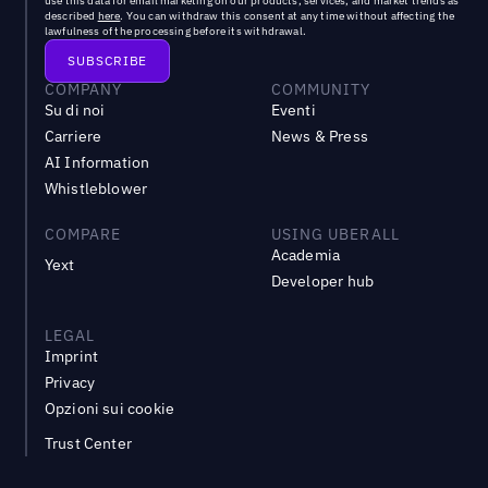
use this data for email marketing on our products, services, and market trends as
described
here
. You can withdraw this consent at any time without affecting the
lawfulness of the processing before its withdrawal.
COMPANY
COMMUNITY
Su di noi
Eventi
Carriere
News & Press
AI Information
Whistleblower
COMPARE
USING UBERALL
Academia
Yext
Developer hub
LEGAL
Imprint
Privacy
Opzioni sui cookie
Trust Center