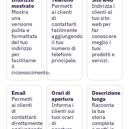
mostrato
Permetti
Indirizza i
Mostra
ai clienti
clienti al
una
di
tuo sito
versione
contattarti
web per
pulita e
facilmente
far
formattata
aggiungendo
conoscere
del tuo
il tuo
meglio i
indirizzo
numero di
tuoi
per
telefono
prodotti e
facilitarne
principale.
servizi.
il
riconoscimento.
Email
Orari di
Descrizione
Permetti
apertura
lunga
ai clienti
Informa i
Racconta
di
clienti sui
la tua
contattarti
tuoi orari
storia
direttamente
di
completa