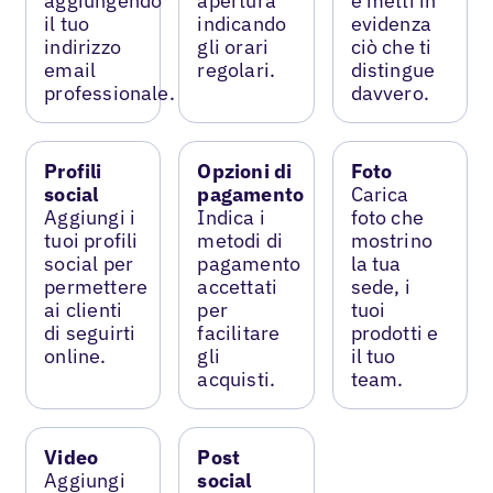
aggiungendo
apertura
e metti in
il tuo
indicando
evidenza
indirizzo
gli orari
ciò che ti
email
regolari.
distingue
professionale.
davvero.
Profili
Opzioni di
Foto
social
pagamento
Carica
Aggiungi i
Indica i
foto che
tuoi profili
metodi di
mostrino
social per
pagamento
la tua
permettere
accettati
sede, i
ai clienti
per
tuoi
di seguirti
facilitare
prodotti e
online.
gli
il tuo
acquisti.
team.
Video
Post
Aggiungi
social