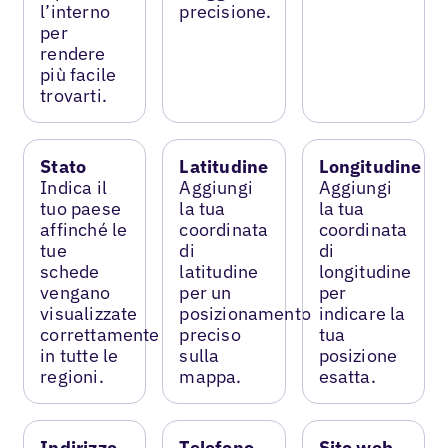
l’interno
precisione.
per
rendere
più facile
trovarti.
Stato
Latitudine
Longitudine
Indica il
Aggiungi
Aggiungi
tuo paese
la tua
la tua
affinché le
coordinata
coordinata
tue
di
di
schede
latitudine
longitudine
vengano
per un
per
visualizzate
posizionamento
indicare la
correttamente
preciso
tua
in tutte le
sulla
posizione
regioni.
mappa.
esatta.
Indirizzo
Telefono
Sito web