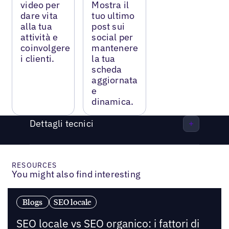
video per
Mostra il
dare vita
tuo ultimo
alla tua
post sui
attività e
social per
coinvolgere
mantenere
i clienti.
la tua
scheda
aggiornata
e
dinamica.
Dettagli tecnici
RESOURCES
You might also find interesting
Blogs
SEO locale
SEO locale vs SEO organico: i fattori di