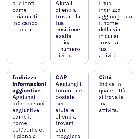
ai clienti
Aiuta i
il tuo
come
clienti a
indirizzo
chiamarti
trovare la
aggiungendo
indicando
tua
il nome
un nome.
posizione
della via
esatta
in cui si
indicando
trova la
il numero
tua
civico.
attività.
Indirizzo
CAP
Cittá
informazioni
Aggiungi il
Indica in
aggiuntive
tuo codice
quale città
Aggiungi
postale
si trova la
informazioni
per
tua
aggiuntive
aiutare i
attività.
come il
clienti a
nome
trovarti
dell’edificio,
con
il piano o
maggiore