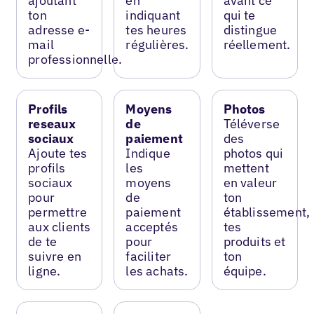
ajoutant
en
avant ce
ton
indiquant
qui te
adresse e-
tes heures
distingue
mail
régulières.
réellement.
professionnelle.
Profils
Moyens
Photos
reseaux
de
Téléverse
sociaux
paiement
des
Ajoute tes
Indique
photos qui
profils
les
mettent
sociaux
moyens
en valeur
pour
de
ton
permettre
paiement
établissement,
aux clients
acceptés
tes
de te
pour
produits et
suivre en
faciliter
ton
ligne.
les achats.
équipe.