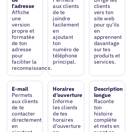
l’adresse
aux clients
clients
Affiche
de te
vers ton
une
joindre
site web
version
facilement
pour qu’ils
propre et
en
en
formatée
ajoutant
apprennent
de ton
ton
davantage
adresse
numéro de
sur tes
pour
téléphone
produits et
faciliter la
principal.
services.
reconnaissance.
E-mail
Horaires
Description
Permets
d’ouverture
longue
aux clients
Informe
Raconte
de te
les clients
ton
contacter
de tes
histoire
directement
horaires
complète
en
d’ouverture
et mets en