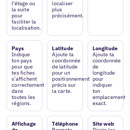
l’étage ou
localiser
la suite
plus
pour
précisément.
faciliter la
localisation.
Pays
Latitude
Longitude
Indique
Ajoute ta
Ajoute ta
ton pays
coordonnée
coordonnée
pour que
de latitude
de
tes fiches
pour un
longitude
s’affichent
positionnement
pour
correctement
précis sur
indiquer
dans
la carte.
ton
toutes les
emplacement
régions.
exact.
Affichage
Téléphone
Site web
de
Permets
Dirige les