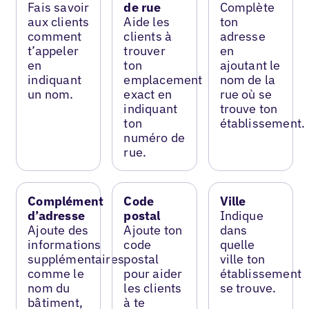
Fais savoir
de rue
Complète
aux clients
Aide les
ton
comment
clients à
adresse
t’appeler
trouver
en
en
ton
ajoutant le
indiquant
emplacement
nom de la
un nom.
exact en
rue où se
indiquant
trouve ton
ton
établissement.
numéro de
rue.
Complément
Code
Ville
d’adresse
postal
Indique
Ajoute des
Ajoute ton
dans
informations
code
quelle
supplémentaires
postal
ville ton
comme le
pour aider
établissement
nom du
les clients
se trouve.
bâtiment,
à te