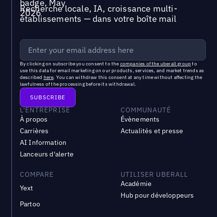
Recherche locale, IA, croissance multi-
établissements — dans votre boîte mail
By clicking on subscribe you consent to the
companies of the uberall group
to
use this data for email marketing on our products, services, and market trends as
described
here
. You can withdraw this consent at any time without affecting the
lawfulness of the processing before its withdrawal.
L'ENTREPRISE
COMMUNAUTÉ
À propos
Évènements
Carrières
Actualités et presse
AI Information
Lanceurs d'alerte
COMPARE
UTILISER UBERALL
Académie
Yext
Hub pour développeurs
Partoo