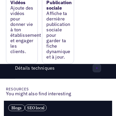
Vidéos
Publication
Ajoute des
sociale
vidéos
Affiche ta
pour
dernière
donner vie
publication
à ton
sociale
établissement
pour
et engager
garder ta
les
fiche
clients.
dynamique
et à jour.
Détails techniques
RESOURCES
You might also find interesting
Blogs
SEO local