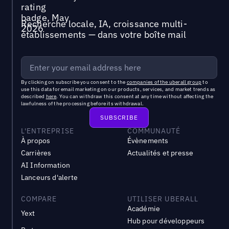
Recherche locale, IA, croissance multi-
établissements — dans votre boîte mail
By clicking on subscribe you consent to the
companies of the uberall group
to
use this data for email marketing on our products, services, and market trends as
described
here
. You can withdraw this consent at any time without affecting the
lawfulness of the processing before its withdrawal.
L'ENTREPRISE
COMMUNAUTÉ
À propos
Évènements
Carrières
Actualités et presse
AI Information
Lanceurs d'alerte
COMPARE
UTILISER UBERALL
Académie
Yext
Hub pour développeurs