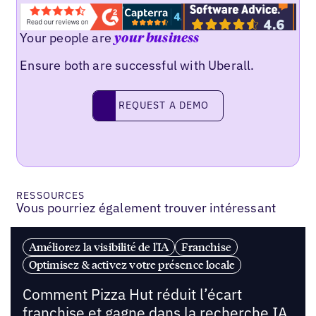
Your people are
your business
Ensure both are successful with Uberall.
REQUEST A DEMO
request a demo
RESSOURCES
Vous pourriez également trouver intéressant
Améliorez la visibilité de l'IA
Franchise
Optimisez & activez votre présence locale
Comment Pizza Hut réduit l’écart
franchise et gagne dans la recherche IA