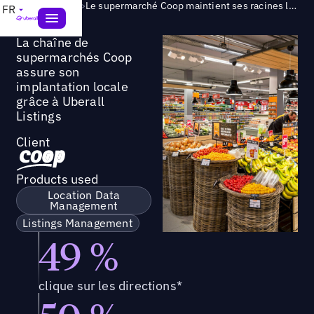
Success Story
>
Le supermarché Coop maintient ses racines locales grâce à Uberall Listings
FR
La chaîne de
supermarchés Coop
assure son
implantation locale
grâce à Uberall
Listings
Client
Products used
Location Data
Management
Listings Management
49 %
clique sur les directions*