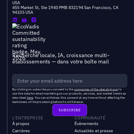
USA
455 Market St, Ste 1940 PMB 832194 San Francisco, CA
94105 USA
Recherche locale, IA, croissance multi-
établissements — dans votre boîte mail
By clicking on subscribe you consent to the
companies of the uberall group
to
use this data for email marketing on our products, services, and market trends as
described
here
. You can withdraw this consent at any time without affecting the
lawfulness of the processing before its withdrawal.
L'ENTREPRISE
COMMUNAUTÉ
À propos
Évènements
Carrières
Actualités et presse