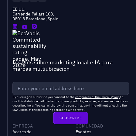
EE.UU.
Carrer de Pallars 108,
08018 Barcelona, Spain
Insights sobre marketing local e IA para
marcas multiubicación
By clicking on subscribe you consent to the
companies of the uberall group
to
use this data for email marketing on our products, services, and market trends as
described
here
. You can withdraw this consent at any time without affecting the
lawfulness of the processing before its withdrawal.
EMPRESA
COMUNIDAD
Acerca de
Eventos