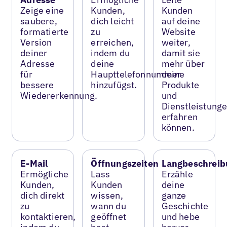
Zeige eine
Kunden,
Kunden
saubere,
dich leicht
auf deine
formatierte
zu
Website
Version
erreichen,
weiter,
deiner
indem du
damit sie
Adresse
deine
mehr über
für
Haupttelefonnummer
deine
bessere
hinzufügst.
Produkte
Wiedererkennung.
und
Dienstleistung
erfahren
können.
E-Mail
Öffnungszeiten
Langbeschreib
Ermögliche
Lass
Erzähle
Kunden,
Kunden
deine
dich direkt
wissen,
ganze
zu
wann du
Geschichte
kontaktieren,
geöffnet
und hebe