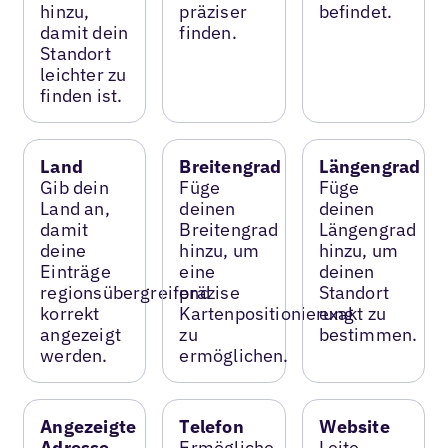
hinzu,
präziser
befindet.
damit dein
finden.
Standort
leichter zu
finden ist.
Land
Breitengrad
Längengrad
Gib dein
Füge
Füge
Land an,
deinen
deinen
damit
Breitengrad
Längengrad
deine
hinzu, um
hinzu, um
Einträge
eine
deinen
regionsübergreifend
präzise
Standort
korrekt
Kartenpositionierung
exakt zu
angezeigt
zu
bestimmen.
werden.
ermöglichen.
Angezeigte
Telefon
Website
Adresse
Ermögliche
Leite