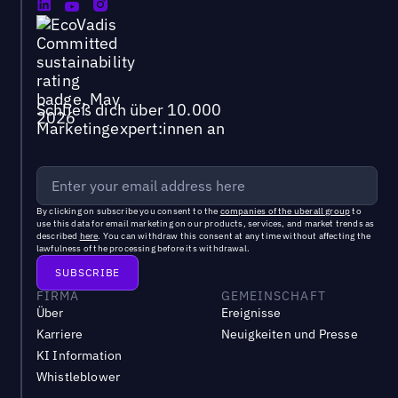
Schließ dich über 10.000
Marketingexpert:innen an
By clicking on subscribe you consent to the
companies of the uberall group
to
use this data for email marketing on our products, services, and market trends as
described
here
. You can withdraw this consent at any time without affecting the
lawfulness of the processing before its withdrawal.
FIRMA
GEMEINSCHAFT
Über
Ereignisse
Karriere
Neuigkeiten und Presse
KI Information
Whistleblower