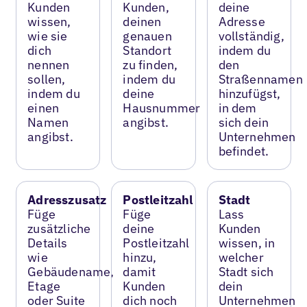
Kunden
Kunden,
deine
wissen,
deinen
Adresse
wie sie
genauen
vollständig,
dich
Standort
indem du
nennen
zu finden,
den
sollen,
indem du
Straßennamen
indem du
deine
hinzufügst,
einen
Hausnummer
in dem
Namen
angibst.
sich dein
angibst.
Unternehmen
befindet.
Adresszusatz
Postleitzahl
Stadt
Füge
Füge
Lass
zusätzliche
deine
Kunden
Details
Postleitzahl
wissen, in
wie
hinzu,
welcher
Gebäudename,
damit
Stadt sich
Etage
Kunden
dein
oder Suite
dich noch
Unternehmen