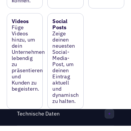
können.
Videos
Social
Füge
Posts
Videos
Zeige
hinzu, um
deinen
dein
neuesten
Unternehmen
Social-
lebendig
Media-
zu
Post, um
präsentieren
deinen
und
Eintrag
Kunden zu
aktuell
begeistern.
und
dynamisch
zu halten.
Technische Daten