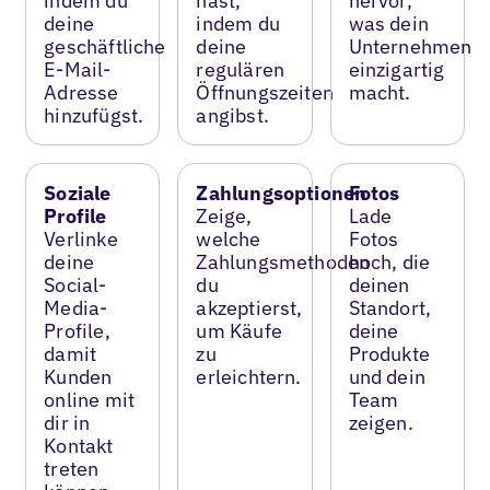
indem du
hast,
hervor,
deine
indem du
was dein
geschäftliche
deine
Unternehmen
E-Mail-
regulären
einzigartig
Adresse
Öffnungszeiten
macht.
hinzufügst.
angibst.
Soziale
Zahlungsoptionen
Fotos
Profile
Zeige,
Lade
Verlinke
welche
Fotos
deine
Zahlungsmethoden
hoch, die
Social-
du
deinen
Media-
akzeptierst,
Standort,
Profile,
um Käufe
deine
damit
zu
Produkte
Kunden
erleichtern.
und dein
online mit
Team
dir in
zeigen.
Kontakt
treten