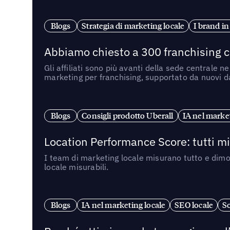
Blogs
Strategia di marketing locale
I brand in
Abbiamo chiesto a 300 franchising ch
Gli affiliati sono più avanti della sede centrale 
marketing per franchising, supportato da nuovi da
Blogs
Consigli prodotto Uberall
IA nel market
Location Performance Score: tutti m
I team di marketing locale misurano tutto e dimo
locale misurabili.
Blogs
IA nel marketing locale
SEO locale
So